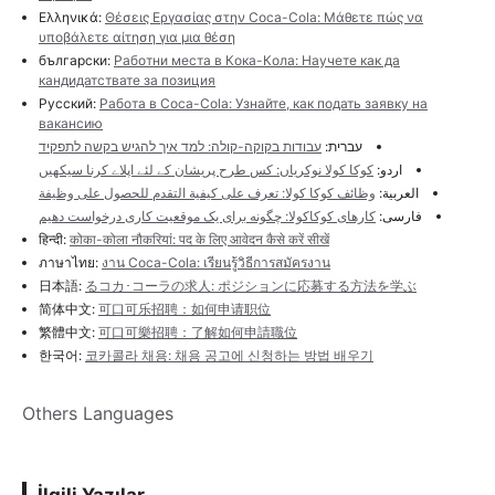
Ελληνικά:
Θέσεις Εργασίας στην Coca-Cola: Μάθετε πώς να
υποβάλετε αίτηση για μια θέση
български:
Работни места в Кока-Кола: Научете как да
кандидатствате за позиция
Русский:
Работа в Coca-Cola: Узнайте, как подать заявку на
вакансию
עברית:
עבודות בקוקה-קולה: למד איך להגיש בקשה לתפקיד
اردو:
کوکا کولا نوکریاں: کس طرح پریشان کے لئے اپلاے کرنا سیکھیں
العربية:
وظائف كوكا كولا: تعرف على كيفية التقدم للحصول على وظيفة
فارسی:
کارهای کوکاکولا: چگونه برای یک موقعیت کاری درخواست دهیم
हिन्दी:
कोका-कोला नौकरियां: पद के लिए आवेदन कैसे करें सीखें
ภาษาไทย:
งาน Coca-Cola: เรียนรู้วิธีการสมัครงาน
日本語:
るコカ･コーラの求人: ポジションに応募する方法を学ぶ
简体中文:
可口可乐招聘：如何申请职位
繁體中文:
可口可樂招聘：了解如何申請職位
한국어:
코카콜라 채용: 채용 공고에 신청하는 방법 배우기
Others Languages
İlgili Yazılar