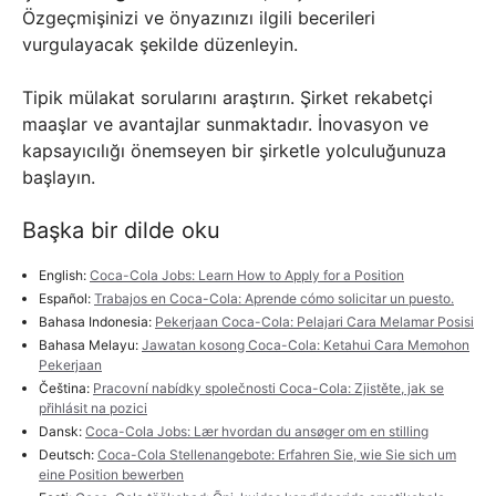
Özgeçmişinizi ve önyazınızı ilgili becerileri
vurgulayacak şekilde düzenleyin.
Tipik mülakat sorularını araştırın. Şirket rekabetçi
maaşlar ve avantajlar sunmaktadır. İnovasyon ve
kapsayıcılığı önemseyen bir şirketle yolculuğunuza
başlayın.
Başka bir dilde oku
English:
Coca-Cola Jobs: Learn How to Apply for a Position
Español:
Trabajos en Coca-Cola: Aprende cómo solicitar un puesto.
Bahasa Indonesia:
Pekerjaan Coca-Cola: Pelajari Cara Melamar Posisi
Bahasa Melayu:
Jawatan kosong Coca-Cola: Ketahui Cara Memohon
Pekerjaan
Čeština:
Pracovní nabídky společnosti Coca-Cola: Zjistěte, jak se
přihlásit na pozici
Dansk:
Coca-Cola Jobs: Lær hvordan du ansøger om en stilling
Deutsch:
Coca-Cola Stellenangebote: Erfahren Sie, wie Sie sich um
eine Position bewerben