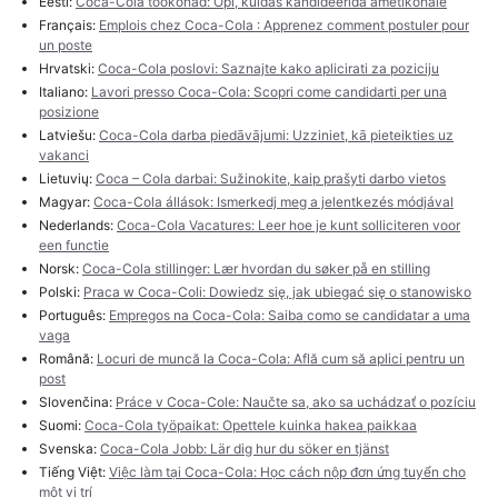
Eesti:
Coca-Cola töökohad: Õpi, kuidas kandideerida ametikohale
Français:
Emplois chez Coca-Cola : Apprenez comment postuler pour
un poste
Hrvatski:
Coca-Cola poslovi: Saznajte kako aplicirati za poziciju
Italiano:
Lavori presso Coca-Cola: Scopri come candidarti per una
posizione
Latviešu:
Coca-Cola darba piedāvājumi: Uzziniet, kā pieteikties uz
vakanci
Lietuvių:
Coca – Cola darbai: Sužinokite, kaip prašyti darbo vietos
Magyar:
Coca-Cola állások: Ismerkedj meg a jelentkezés módjával
Nederlands:
Coca-Cola Vacatures: Leer hoe je kunt solliciteren voor
een functie
Norsk:
Coca-Cola stillinger: Lær hvordan du søker på en stilling
Polski:
Praca w Coca-Coli: Dowiedz się, jak ubiegać się o stanowisko
Português:
Empregos na Coca-Cola: Saiba como se candidatar a uma
vaga
Română:
Locuri de muncă la Coca-Cola: Află cum să aplici pentru un
post
Slovenčina:
Práce v Coca-Cole: Naučte sa, ako sa uchádzať o pozíciu
Suomi:
Coca-Cola työpaikat: Opettele kuinka hakea paikkaa
Svenska:
Coca-Cola Jobb: Lär dig hur du söker en tjänst
Tiếng Việt:
Việc làm tại Coca-Cola: Học cách nộp đơn ứng tuyển cho
một vị trí