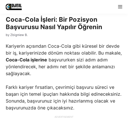
Skip
Me
to
content
Coca-Cola İşleri: Bir Pozisyon
Başvurusu Nasıl Yapılır Öğrenin
by
Zbigniew B.
Kariyerin açısından Coca-Cola gibi küresel bir devde
bir iş, kariyerinizde dönüm noktası olabilir. Bu makale,
Coca-Cola işlerine
başvururken sizi adım adım
yönlendirecek, her adımı net bir şekilde anlamanızı
sağlayacak.
Farklı kariyer fırsatları, çevrimiçi başvuru süreci ve
başarı için temel ipuçları hakkında bilgi edineceksiniz.
Sonunda, başvurunuz için iyi hazırlanmış olacak ve
başvurunuzda öne çıkacaksınız.
ADVERTISEMENT