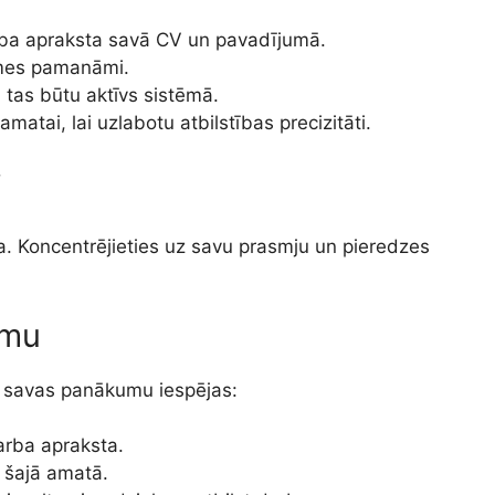
ba apraksta savā CV un pavadījumā.
asmes pamanāmi.
ai tas būtu aktīvs sistēmā.
matai, lai uzlabotu atbilstības precizitāti.
i
ga. Koncentrējieties uz savu prasmju un pieredzes
umu
tu savas panākumu iespējas:
rba apraksta.
ki šajā amatā.