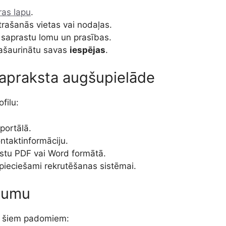
ras lapu
.
rašanās vietas vai nodaļas.
ai saprastu lomu un prasības.
 sašaurinātu savas
iespējas
.
 apraksta augšupielāde
filu:
 portālā.
ntaktinformāciju.
kstu PDF vai Word formātā.
nepieciešami rekrutēšanas sistēmai.
ikumu
ar šiem padomiem: