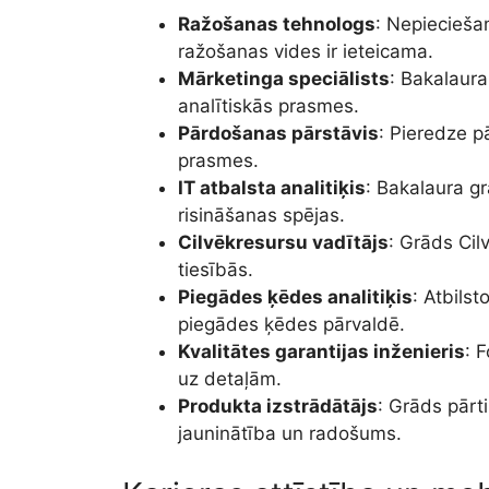
Ražošanas tehnologs
: Nepiecieša
ražošanas vides ir ieteicama.
Mārketinga speciālists
: Bakalaur
analītiskās prasmes.
Pārdošanas pārstāvis
: Pieredze p
prasmes.
IT atbalsta analitiķis
: Bakalaura g
risināšanas spējas.
Cilvēkresursu vadītājs
: Grāds Ci
tiesībās.
Piegādes ķēdes analitiķis
: Atbils
piegādes ķēdes pārvaldē.
Kvalitātes garantijas inženieris
: 
uz detaļām.
Produkta izstrādātājs
: Grāds pārt
jauninātība un radošums.