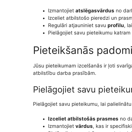
Izmantojiet
atslēgasvārdus
no dar
Izceliet atbilstošo pieredzi un pr
Regulāri atjauniniet savu
profilu
, l
Pielāgojiet savu pieteikumu katram a
Pieteikšanās padom
Jūsu pieteikumam izcelšanās ir ļoti svarī
atbilstību darba prasībām.
Pielāgojiet savu pieteik
Pielāgojiet savu pieteikumu, lai palielinā
Izceliet atbilstošās prasmes
no da
Izmantojiet
vārdus
, kas ir specifis