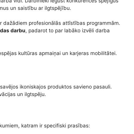
arba vidi. Darbinieki iegūst konkurences spējīgus
us un saistību ar ilgtspējību.
a ar dažādiem profesionālās attīstības programmām.
das darbu
, padarot to par labāko izvēli darba
spējas kultūras apmaiņai un karjeras mobilitātei.
savējos ikoniskajos produktos savieno pasauli.
ācijas un ilgtspēju.
umiem, katram ir specifiski prasības: