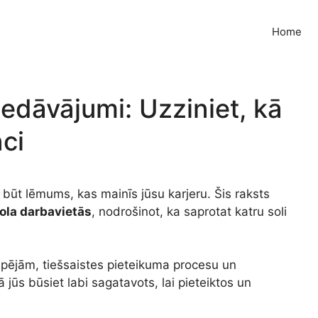
Home
edāvājumi: Uzziniet, kā
nci
būt lēmums, kas mainīs jūsu karjeru. Šis raksts
la darbavietās
, nodrošinot, ka saprotat katru soli
spējām, tiešsaistes pieteikuma procesu un
ūs būsiet labi sagatavots, lai pieteiktos un