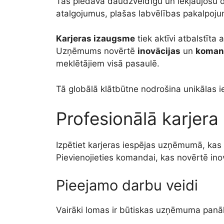
Tas piedāvā daudzveidīgu un iekļaujošu d
atalgojumus, plašas labvēlības pakalpojum
Karjeras izaugsme
tiek aktīvi atbalstīt
Uzņēmums novērtē
inovācijas
un
koman
meklētājiem visā pasaulē.
Tā globālā klātbūtne nodrošina unikālas ie
Profesionālā karjera
Izpētiet karjeras iespējas uzņēmumā, kas 
Pievienojieties komandai, kas novērtē inov
Pieejamo darbu veidi
Vairāki lomas ir būtiskas uzņēmuma panāk