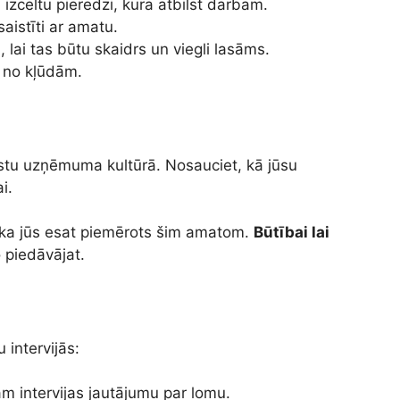
 izceltu pieredzi, kura atbilst darbam.
aistīti ar amatu.
 lai tas būtu skaidrs un viegli lasāms.
os no kļūdām.
estu uzņēmuma kultūrā. Nosauciet, kā jūsu
ai.
, ka jūs esat piemērots šim amatom.
Būtībai lai
 piedāvājat.
 intervijās:
ām intervijas jautājumu par lomu.