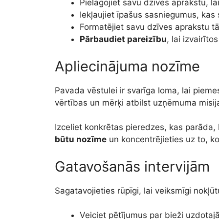
Pielāgojiet savu dzīves aprakstu, lai
Iekļaujiet īpašus sasniegumus, kas s
Formatējiet savu dzīves aprakstu tā,
Pārbaudiet pareizību
, lai izvairīt
Apliecinājuma nozīme
Pavada vēstulei ir svarīga loma, lai piem
vērtības un mērķi atbilst uzņēmuma misij
Izceliet konkrētas pieredzes, kas parāda
būtu nozīme
un koncentrējieties uz to, ko
Gatavošanās intervijām
Sagatavojieties rūpīgi, lai veiksmīgi nokļūtu
Veiciet pētījumus par bieži uzdotaj