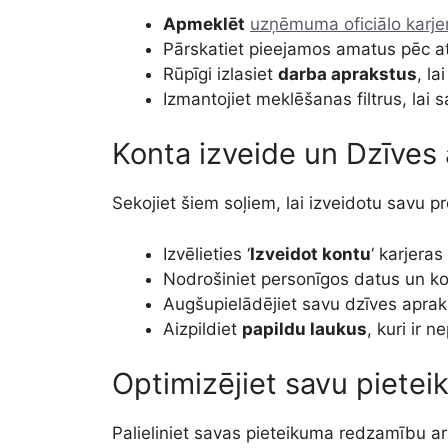
Apmeklēt
uzņēmuma oficiālo karje
Pārskatiet pieejamos amatus pēc at
Rūpīgi izlasiet
darba aprakstus
, l
Izmantojiet meklēšanas filtrus, lai
Konta izveide un Dzīves
Sekojiet šiem soļiem, lai izveidotu savu pro
Izvēlieties ‘
Izveidot kontu
‘ karjeras
Nodrošiniet personīgos datus un ko
Augšupielādējiet savu dzīves apra
Aizpildiet
papildu laukus
, kuri ir 
Optimizējiet savu piete
Palieliniet savas pieteikuma redzamību 