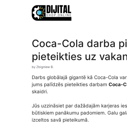
Skip
to
content
Coca-Cola darba pi
pieteikties uz vaka
by
Zbigniew B.
Darbs globālajā gigantē kā Coca-Cola var 
jums palīdzēs pieteikties darbam
Coca-Co
skaidri.
Jūs uzzināsiet par dažādajām karjeras ie
būtiskiem panākumu padomiem. Galu galā j
izceltos savā pieteikumā.