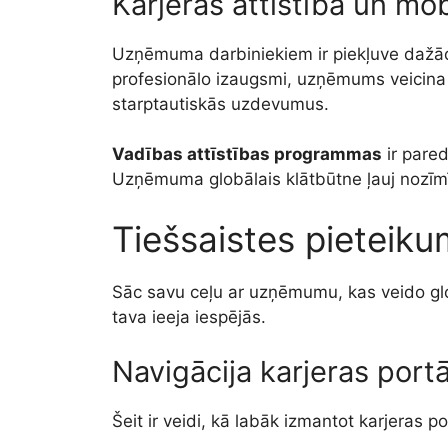
Karjeras attīstība un mob
Uzņēmuma darbiniekiem ir piekļuve da
profesionālo izaugsmi, uzņēmums veicina
starptautiskās uzdevumus.
Vadības attīstības programmas
ir pare
Uzņēmuma globālais klātbūtne ļauj nozīm
Tiešsaistes pieteiku
Sāc savu ceļu ar uzņēmumu, kas veido glo
tava ieeja iespējās.
Navigācija karjeras portā
Šeit ir veidi, kā labāk izmantot karjeras po