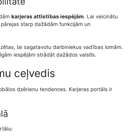
ilitāte
žādām
karjeras attīstības iespējām
. Lai veicinātu
 pārejas starp dažādām funkcijām un
dzētas, lai sagatavotu darbiniekus vadības lomām.
īgām iespējām strādāt dažādos valstīs.
mu ceļvedis
bālos dzērienu tendences. Karjeras portāls ir
lā
rtālu: