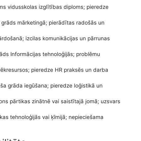
ms vidusskolas izglītības diploms; pieredze
a grāds mārketingā; pierādītas radošās un
ārdošanā; izcilas komunikācijas un pārrunas
rāds Informācijas tehnoloģijās; problēmu
lvēkresursos; pieredze HR praksēs un darba
toša grāda iegūšana; pieredze loģistikā un
Fons pārtikas zinātnē vai saistītajā jomā; uzsvars
ikas tehnoloģijās vai ķīmijā; nepieciešama