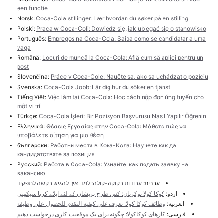
een functie
Norsk:
Coca-Cola stillinger: Lær hvordan du søker på en stilling
Polski:
Praca w Coca-Coli: Dowiedz się, jak ubiegać się o stanowisko
Português:
Empregos na Coca-Cola: Saiba como se candidatar a uma
vaga
Română:
Locuri de muncă la Coca-Cola: Află cum să aplici pentru un
post
Slovenčina:
Práce v Coca-Cole: Naučte sa, ako sa uchádzať o pozíciu
Svenska:
Coca-Cola Jobb: Lär dig hur du söker en tjänst
Tiếng Việt:
Việc làm tại Coca-Cola: Học cách nộp đơn ứng tuyển cho
một vị trí
Türkçe:
Coca-Cola İşleri: Bir Pozisyon Başvurusu Nasıl Yapılır Öğrenin
Ελληνικά:
Θέσεις Εργασίας στην Coca-Cola: Μάθετε πώς να
υποβάλετε αίτηση για μια θέση
български:
Работни места в Кока-Кола: Научете как да
кандидатствате за позиция
Русский:
Работа в Coca-Cola: Узнайте, как подать заявку на
вакансию
עברית:
עבודות בקוקה-קולה: למד איך להגיש בקשה לתפקיד
اردو:
کوکا کولا نوکریاں: کس طرح پریشان کے لئے اپلاے کرنا سیکھیں
العربية:
وظائف كوكا كولا: تعرف على كيفية التقدم للحصول على وظيفة
فارسی:
کارهای کوکاکولا: چگونه برای یک موقعیت کاری درخواست دهیم