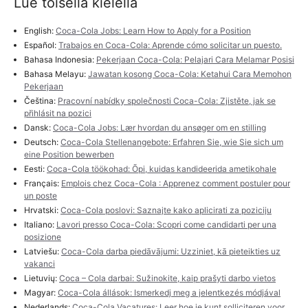
Lue toisella kielellä
English:
Coca-Cola Jobs: Learn How to Apply for a Position
Español:
Trabajos en Coca-Cola: Aprende cómo solicitar un puesto.
Bahasa Indonesia:
Pekerjaan Coca-Cola: Pelajari Cara Melamar Posisi
Bahasa Melayu:
Jawatan kosong Coca-Cola: Ketahui Cara Memohon
Pekerjaan
Čeština:
Pracovní nabídky společnosti Coca-Cola: Zjistěte, jak se
přihlásit na pozici
Dansk:
Coca-Cola Jobs: Lær hvordan du ansøger om en stilling
Deutsch:
Coca-Cola Stellenangebote: Erfahren Sie, wie Sie sich um
eine Position bewerben
Eesti:
Coca-Cola töökohad: Õpi, kuidas kandideerida ametikohale
Français:
Emplois chez Coca-Cola : Apprenez comment postuler pour
un poste
Hrvatski:
Coca-Cola poslovi: Saznajte kako aplicirati za poziciju
Italiano:
Lavori presso Coca-Cola: Scopri come candidarti per una
posizione
Latviešu:
Coca-Cola darba piedāvājumi: Uzziniet, kā pieteikties uz
vakanci
Lietuvių:
Coca – Cola darbai: Sužinokite, kaip prašyti darbo vietos
Magyar:
Coca-Cola állások: Ismerkedj meg a jelentkezés módjával
Nederlands:
Coca-Cola Vacatures: Leer hoe je kunt solliciteren voor