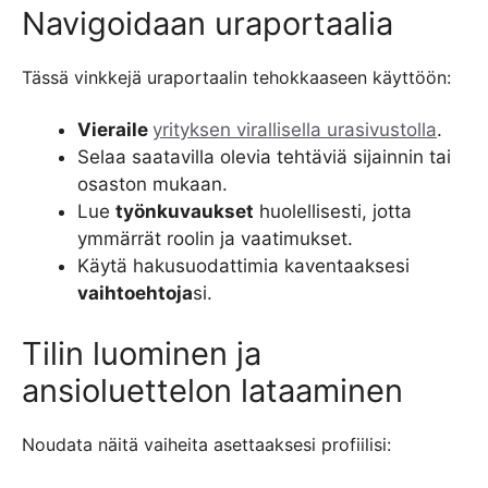
Navigoidaan uraportaalia
Tässä vinkkejä uraportaalin tehokkaaseen käyttöön:
Vieraile
yrityksen virallisella urasivustolla
.
Selaa saatavilla olevia tehtäviä sijainnin tai
osaston mukaan.
Lue
työnkuvaukset
huolellisesti, jotta
ymmärrät roolin ja vaatimukset.
Käytä hakusuodattimia kaventaaksesi
vaihtoehtoja
si.
Tilin luominen ja
ansioluettelon lataaminen
Noudata näitä vaiheita asettaaksesi profiilisi: