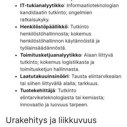
IT-tukianalyytikko
: Informaatioteknologian
kandidaatin tutkinto; ongelmien
ratkaisukyky.
Henkilöstöpäällikkö
: Tutkinto
henkilöstöhallinnosta; kokemus
henkilöstöhallinnon käytännöistä ja
työlainsäädännöstä.
Toimitusketjuanalyytikko
: Alaan liittyvä
tutkinto; kokemus logistiikasta ja
toimitusketjun hallinnasta.
Laatutakuuinsinööri
: Tausta elintarvikealan
tai siihen liittyvällä alalla; tarkkuus.
Tuotekehittäjä
: Tutkinto
elintarviketeknologiasta tai kemiasta;
innovaatio ja luovuus tarpeen.
Urakehitys ja liikkuvuus