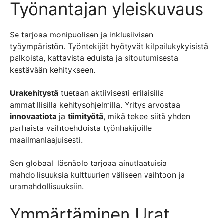
Työnantajan yleiskuvaus
Se tarjoaa monipuolisen ja inklusiivisen
työympäristön. Työntekijät hyötyvät kilpailukykyisistä
palkoista, kattavista eduista ja sitoutumisesta
kestävään kehitykseen.
Urakehitystä
tuetaan aktiivisesti erilaisilla
ammatillisilla kehitysohjelmilla. Yritys arvostaa
innovaatiota
ja
tiimityötä
, mikä tekee siitä yhden
parhaista vaihtoehdoista työnhakijoille
maailmanlaajuisesti.
Sen globaali läsnäolo tarjoaa ainutlaatuisia
mahdollisuuksia kulttuurien väliseen vaihtoon ja
uramahdollisuuksiin.
Ymmärtäminen Urat