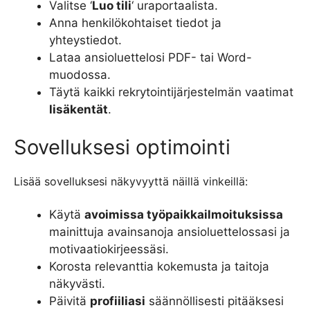
Valitse ‘
Luo tili
‘ uraportaalista.
Anna henkilökohtaiset tiedot ja
yhteystiedot.
Lataa ansioluettelosi PDF- tai Word-
muodossa.
Täytä kaikki rekrytointijärjestelmän vaatimat
lisäkentät
.
Sovelluksesi optimointi
Lisää sovelluksesi näkyvyyttä näillä vinkeillä:
Käytä
avoimissa työpaikkailmoituksissa
mainittuja avainsanoja ansioluettelossasi ja
motivaatiokirjeessäsi.
Korosta relevanttia kokemusta ja taitoja
näkyvästi.
Päivitä
profiiliasi
säännöllisesti pitääksesi