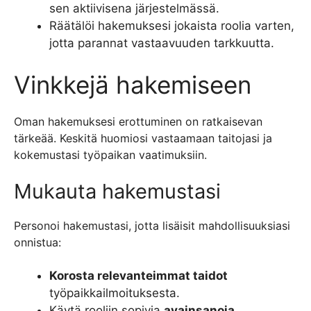
sen aktiivisena järjestelmässä.
Räätälöi hakemuksesi jokaista roolia varten,
jotta parannat vastaavuuden tarkkuutta.
Vinkkejä hakemiseen
Oman hakemuksesi erottuminen on ratkaisevan
tärkeää. Keskitä huomiosi vastaamaan taitojasi ja
kokemustasi työpaikan vaatimuksiin.
Mukauta hakemustasi
Personoi hakemustasi, jotta lisäisit mahdollisuuksiasi
onnistua:
Korosta relevanteimmat taidot
työpaikkailmoituksesta.
Käytä rooliin sopivia
avainsanoja
.