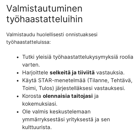
Valmistautuminen
työhaastatteluihin
Valmistaudu huolellisesti onnistuaksesi
työhaastatteluissa:
Tutki yleisiä työhaastattelukysymyksiä roolia
varten.
Harjoittele
selkeitä ja tiiviitä
vastauksia.
Käytä STAR-menetelmää (Tilanne, Tehtävä,
Toimi, Tulos) järjestelläksesi vastauksesi.
Korosta
olennaisia taitojasi
ja
kokemuksiasi.
Ole valmis keskustelemaan
ymmärryksestäsi yrityksestä ja sen
kulttuurista.