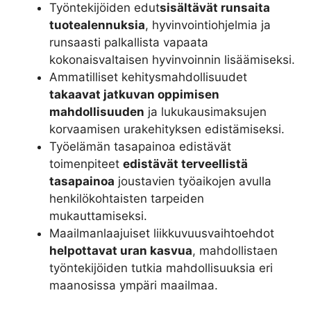
Työntekijöiden edut
sisältävät runsaita
tuotealennuksia
, hyvinvointiohjelmia ja
runsaasti palkallista vapaata
kokonaisvaltaisen hyvinvoinnin lisäämiseksi.
Ammatilliset kehitysmahdollisuudet
takaavat jatkuvan oppimisen
mahdollisuuden
ja lukukausimaksujen
korvaamisen urakehityksen edistämiseksi.
Työelämän tasapainoa edistävät
toimenpiteet
edistävät terveellistä
tasapainoa
joustavien työaikojen avulla
henkilökohtaisten tarpeiden
mukauttamiseksi.
Maailmanlaajuiset liikkuvuusvaihtoehdot
helpottavat uran kasvua
, mahdollistaen
työntekijöiden tutkia mahdollisuuksia eri
maanosissa ympäri maailmaa.