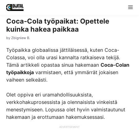
Skip
Me
to
content
Coca-Cola työpaikat: Opettele
kuinka hakea paikkaa
by
Zbigniew B.
Työpaikka globaalissa jättiläisessä, kuten Coca-
Colassa, voi olla urasi kannalta ratkaiseva tekijä.
Tämä artikkeli opastaa sinua hakemaan
Coca-Colan
työpaikkoja
varmistaen, että ymmärrät jokaisen
vaiheen selkeästi.
Olet oppiva eri uramahdollisuuksista,
verkkohakuprosessista ja olennaisista vinkeistä
menestymiseen. Lopussa olet hyvin valmistautunut
hakemaan ja erottumaan hakemuksessasi.
ADVERTISEMENT