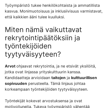
Työympäristö tukee henkilökohtaista ja ammatillista
kasvua. Monimuotoisuus ja inklusiivisuus varmistavat,
että kaikkien ääni tulee kuulluksi.
Miten nämä vaikuttavat
rekrytointipäätöksiin ja
työntekijöiden
tyytyväisyyteen?
Arvot
ohjaavat rekrytointia, ja ne etsivät yksilöitä,
jotka ovat linjassa yrityskulttuurin kanssa.
Kandidaatteja arvioidaan
taitojen
ja
kulttuurillisen
sopivuuden
perusteella. Tämä linjaus johtaa
korkeampaan työntekijöiden tyytyväisyyteen.
Työntekijät kokevat arvostuksensa ja ovat
motivoituneita. Tukeva työympäristö vähentää