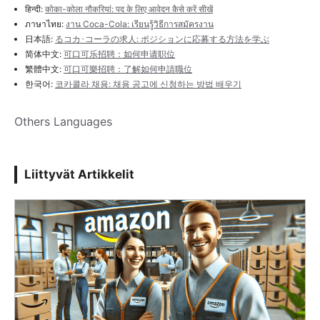
हिन्दी:
कोका-कोला नौकरियां: पद के लिए आवेदन कैसे करें सीखें
ภาษาไทย:
งาน Coca-Cola: เรียนรู้วิธีการสมัครงาน
日本語:
るコカ･コーラの求人: ポジションに応募する方法を学ぶ
简体中文:
可口可乐招聘：如何申请职位
繁體中文:
可口可樂招聘：了解如何申請職位
한국어:
코카콜라 채용: 채용 공고에 신청하는 방법 배우기
Others Languages
Liittyvät Artikkelit