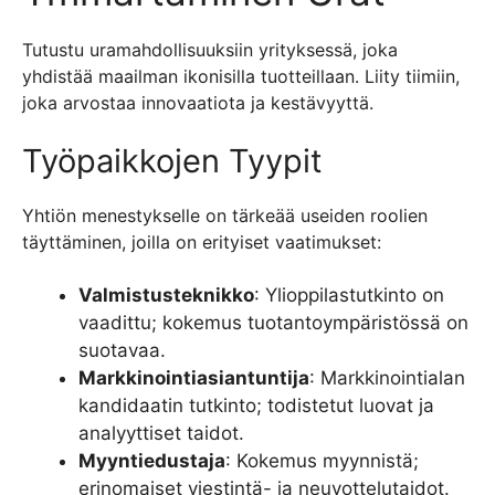
Tutustu uramahdollisuuksiin yrityksessä, joka
yhdistää maailman ikonisilla tuotteillaan. Liity tiimiin,
joka arvostaa innovaatiota ja kestävyyttä.
Työpaikkojen Tyypit
Yhtiön menestykselle on tärkeää useiden roolien
täyttäminen, joilla on erityiset vaatimukset:
Valmistusteknikko
: Ylioppilastutkinto on
vaadittu; kokemus tuotantoympäristössä on
suotavaa.
Markkinointiasiantuntija
: Markkinointialan
kandidaatin tutkinto; todistetut luovat ja
analyyttiset taidot.
Myyntiedustaja
: Kokemus myynnistä;
erinomaiset viestintä- ja neuvottelutaidot.