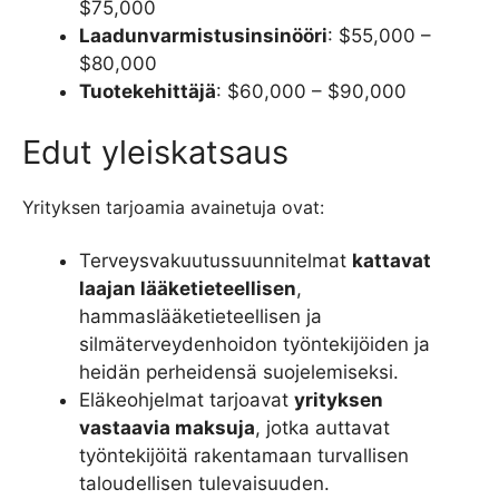
$75,000
Laadunvarmistusinsinööri
: $55,000 –
$80,000
Tuotekehittäjä
: $60,000 – $90,000
Edut yleiskatsaus
Yrityksen tarjoamia avainetuja ovat:
Terveysvakuutussuunnitelmat
kattavat
laajan lääketieteellisen
,
hammaslääketieteellisen ja
silmäterveydenhoidon työntekijöiden ja
heidän perheidensä suojelemiseksi.
Eläkeohjelmat tarjoavat
yrityksen
vastaavia maksuja
, jotka auttavat
työntekijöitä rakentamaan turvallisen
taloudellisen tulevaisuuden.