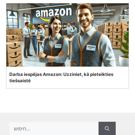
Darba iespējas Amazon: Uzziniet, kā pieteikties
tiešsaistē
Search
for: