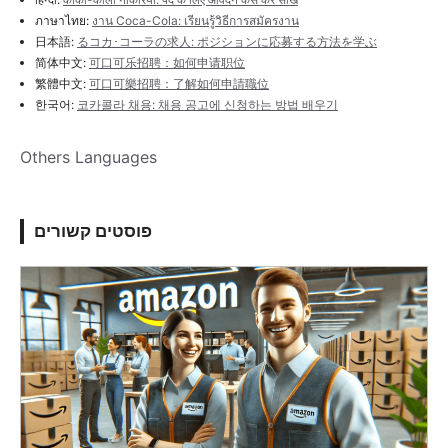
ภาษาไทย:
งาน Coca-Cola: เรียนรู้วิธีการสมัครงาน
日本語:
るコカ･コーラの求人: ポジションに応募する方法を学ぶ
简体中文:
可口可乐招聘：如何申请职位
繁體中文:
可口可樂招聘：了解如何申請職位
한국어:
코카콜라 채용: 채용 공고에 신청하는 방법 배우기
Others Languages
פוסטים קשורים