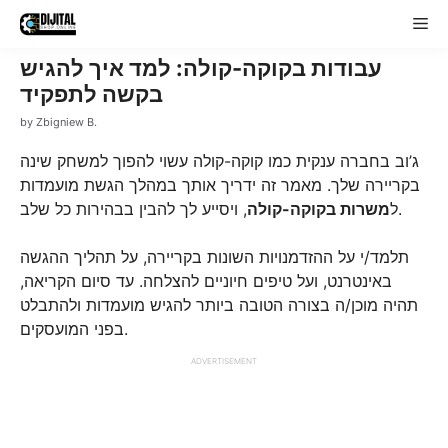
Skip
Me
to
content
עבודות בקוקה-קולה: למד איך להגיש
בקשה לתפקיד
by
Zbigniew B.
ג’וב בחברה ענקית כמו קוקה-קולה עשוי להפוך למשחק שינה
בקריירה שלך. מאמר זה ידריך אותך במהלך הגשת מועמדות
, ויסייע לך להבין בבהירות כל שלב.
ל
משרות בקוקה-קולה
תלמד/י על ההזדמנויות השונות בקריירה, על תהליך ההגשה
באינטרנט, ועל טיפים חיוניים להצלחה. עד סיום הקריאה,
תהיה מוכן/ה בצורה הטובה ביותר להגיש מועמדות ולהתבלט
בפני המועסקים.
ADVERTISEMENT