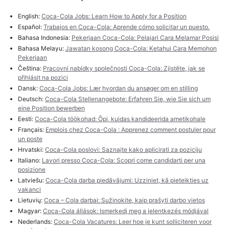
English:
Coca-Cola Jobs: Learn How to Apply for a Position
Español:
Trabajos en Coca-Cola: Aprende cómo solicitar un puesto.
Bahasa Indonesia:
Pekerjaan Coca-Cola: Pelajari Cara Melamar Posisi
Bahasa Melayu:
Jawatan kosong Coca-Cola: Ketahui Cara Memohon
Pekerjaan
Čeština:
Pracovní nabídky společnosti Coca-Cola: Zjistěte, jak se
přihlásit na pozici
Dansk:
Coca-Cola Jobs: Lær hvordan du ansøger om en stilling
Deutsch:
Coca-Cola Stellenangebote: Erfahren Sie, wie Sie sich um
eine Position bewerben
Eesti:
Coca-Cola töökohad: Õpi, kuidas kandideerida ametikohale
Français:
Emplois chez Coca-Cola : Apprenez comment postuler pour
un poste
Hrvatski:
Coca-Cola poslovi: Saznajte kako aplicirati za poziciju
Italiano:
Lavori presso Coca-Cola: Scopri come candidarti per una
posizione
Latviešu:
Coca-Cola darba piedāvājumi: Uzziniet, kā pieteikties uz
vakanci
Lietuvių:
Coca – Cola darbai: Sužinokite, kaip prašyti darbo vietos
Magyar:
Coca-Cola állások: Ismerkedj meg a jelentkezés módjával
Nederlands:
Coca-Cola Vacatures: Leer hoe je kunt solliciteren voor