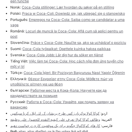
een functie
Norsk:
Coca-Cola stillinger: Lær hvordan du søker på en stilling
Polski:
Praca w Coca-Coli: Dowiedz się, jak ubiegać się o stanowisko
Português:
Empregos na Coca-Cola: Saiba como se candidatar a uma
vaga
Română:
Locuri de muncă la Coca-Cola: Află cum să aplici pentru un
post
Slovenčina:
Práce v Coca-Cole: Naučte sa, ako sa uchádzať o pozíciu
Suomi:
Coca-Cola työpaikat: Opettele kuinka hakea paikkaa
Svenska:
Coca-Cola Jobb: Lär dig hur du söker en tjänst
Tiếng Việt:
Việc làm tại Coca-Cola: Học cách nộp đơn ứng tuyển cho
một vị trí
Türkçe:
Coca-Cola İşleri: Bir Pozisyon Başvurusu Nasıl Yapılır Öğrenin
Ελληνικά:
Θέσεις Εργασίας στην Coca-Cola: Μάθετε πώς να
υποβάλετε αίτηση για μια θέση
български:
Работни места в Кока-Кола: Научете как да
кандидатствате за позиция
Русский:
Работа в Coca-Cola: Узнайте, как подать заявку на
вакансию
اردو:
کوکا کولا نوکریاں: کس طرح پریشان کے لئے اپلاے کرنا سیکھیں
العربية:
وظائف كوكا كولا: تعرف على كيفية التقدم للحصول على وظيفة
فارسی:
کارهای کوکاکولا: چگونه برای یک موقعیت کاری درخواست دهیم
हिन्दी:
कोका-कोला नौकरियां: पद के लिए आवेदन कैसे करें सीखें