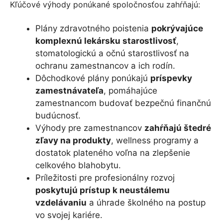
Kľúčové výhody ponúkané spoločnosťou zahŕňajú:
Plány zdravotného poistenia
pokrývajúce
komplexnú lekársku starostlivosť
,
stomatologickú a očnú starostlivosť na
ochranu zamestnancov a ich rodín.
Dôchodkové plány ponúkajú
príspevky
zamestnávateľa
, pomáhajúce
zamestnancom budovať bezpečnú finančnú
budúcnosť.
Výhody pre zamestnancov
zahŕňajú štedré
zľavy na produkty
, wellness programy a
dostatok plateného voľna na zlepšenie
celkového blahobytu.
Príležitosti pre profesionálny rozvoj
poskytujú prístup k neustálemu
vzdelávaniu
a úhrade školného na postup
vo svojej kariére.