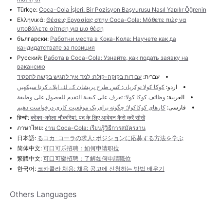
Türkçe:
Coca-Cola İşleri: Bir Pozisyon Başvurusu Nasıl Yapılır Öğrenin
Ελληνικά:
Θέσεις Εργασίας στην Coca-Cola: Μάθετε πώς να
υποβάλετε αίτηση για μια θέση
български:
Работни места в Кока-Кола: Научете как да
кандидатствате за позиция
Русский:
Работа в Coca-Cola: Узнайте, как подать заявку на
вакансию
עברית:
עבודות בקוקה-קולה: למד איך להגיש בקשה לתפקיד
اردو:
کوکا کولا نوکریاں: کس طرح پریشان کے لئے اپلاے کرنا سیکھیں
العربية:
وظائف كوكا كولا: تعرف على كيفية التقدم للحصول على وظيفة
فارسی:
کارهای کوکاکولا: چگونه برای یک موقعیت کاری درخواست دهیم
हिन्दी:
कोका-कोला नौकरियां: पद के लिए आवेदन कैसे करें सीखें
ภาษาไทย:
งาน Coca-Cola: เรียนรู้วิธีการสมัครงาน
日本語:
るコカ･コーラの求人: ポジションに応募する方法を学ぶ
简体中文:
可口可乐招聘：如何申请职位
繁體中文:
可口可樂招聘：了解如何申請職位
한국어:
코카콜라 채용: 채용 공고에 신청하는 방법 배우기
Others Languages