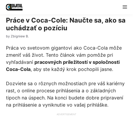
Skip
Me
to
content
Práce v Coca-Cole: Naučte sa, ako sa
uchádzať o pozíciu
by
Zbigniew B.
Práca vo svetovom gigantovi ako Coca-Cola môže
zmeniť váš život. Tento článok vám pomôže pri
vyhľadávaní
pracovných príležitostí v spoločnosti
Coca-Cola
, aby ste každý krok pochopili jasne.
Dozviete sa o rôznych možnostiach pre váš kariérny
rast, o online procese prihlásenia a o základných
tipoch na úspech. Na konci budete dobre pripravení
na prihlásenie a vyniknutie vo vašej prihláške.
ADVERTISEMENT