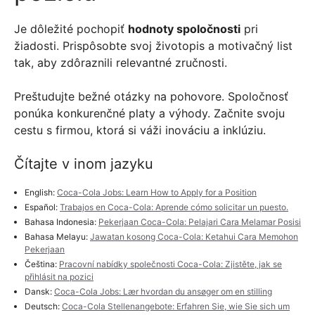
Je dôležité pochopiť
hodnoty spoločnosti
pri
žiadosti. Prispôsobte svoj životopis a motivačný list
tak, aby zdôraznili relevantné zručnosti.
Preštudujte bežné otázky na pohovore. Spoločnosť
ponúka konkurenčné platy a výhody. Začnite svoju
cestu s firmou, ktorá si váži inováciu a inklúziu.
Čítajte v inom jazyku
English:
Coca-Cola Jobs: Learn How to Apply for a Position
Español:
Trabajos en Coca-Cola: Aprende cómo solicitar un puesto.
Bahasa Indonesia:
Pekerjaan Coca-Cola: Pelajari Cara Melamar Posisi
Bahasa Melayu:
Jawatan kosong Coca-Cola: Ketahui Cara Memohon
Pekerjaan
Čeština:
Pracovní nabídky společnosti Coca-Cola: Zjistěte, jak se
přihlásit na pozici
Dansk:
Coca-Cola Jobs: Lær hvordan du ansøger om en stilling
Deutsch:
Coca-Cola Stellenangebote: Erfahren Sie, wie Sie sich um