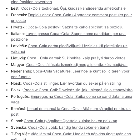
eine Position bewerben
Eesti:
Coca-Cola töökohad: Õpi, kuidas kandideerida ametikohale
Français:
Emplois chez Coca-Cola : Apprenez comment postuler pour
un poste
Hrvatski:
Coca-Cola poslovi: Saznajte kako aplicirati za poziciju
Italiano:
Lavori presso Coca-Cola: Scopri come candidarti per una
posizione
Latviešu:
Coca-Cola darba piedāvājumi: Uzziniet, kā pieteikties uz
vakanci
Lietuvių:
Coca – Cola darbai: Sužinokite, kaip prašyti darbo vietos
Magyar:
Coca-Cola állások: Ismerkedj meg a jelentkezés módjával
Nederlands:
Coca-Cola Vacatures: Leer hoe je kunt solliciteren voor
een functie
Norsk:
Coca-Cola stillinger: Lær hvordan du søker på en stilling
Polski:
Praca w Coca-Coli: Dowiedz się, jak ubiegać się o stanowisko
Português:
Empregos na Coca-Cola: Saiba como se candidatar a uma
vaga
Română:
Locuri de muncă la Coca-Cola: Află cum să aplici pentru un
post
Suomi:
Coca-Cola työpaikat: Opettele kuinka hakea paikkaa
Svenska:
Coca-Cola Jobb: Lär dig hur du söker en tjänst
Tiếng Việt:
Việc làm tại Coca-Cola: Học cách nộp đơn ứng tuyển cho
một vị trí