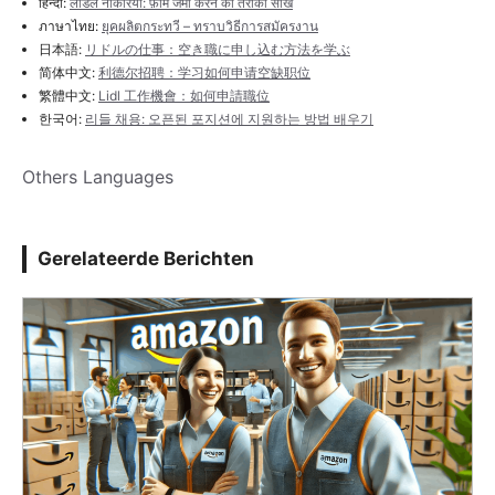
हिन्दी:
लीडल नौकरियों: फ़ोर्म जमा करने का तरीका सीखें
ภาษาไทย:
ยุคผลิตกระทวี – ทราบวิธีการสมัครงาน
日本語:
リドルの仕事：空き職に申し込む方法を学ぶ
简体中文:
利德尔招聘：学习如何申请空缺职位
繁體中文:
Lidl 工作機會：如何申請職位
한국어:
리들 채용: 오픈된 포지션에 지원하는 방법 배우기
Others Languages
Gerelateerde Berichten