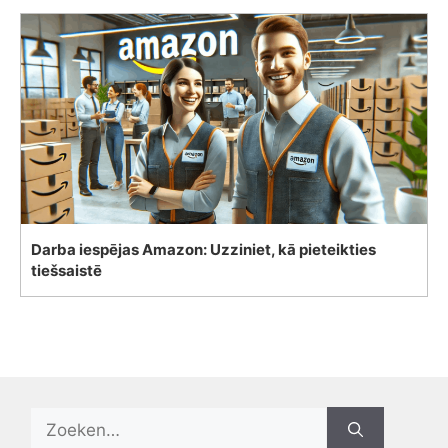
Darba iespējas Amazon: Uzziniet, kā pieteikties
tiešsaistē
Search
for: