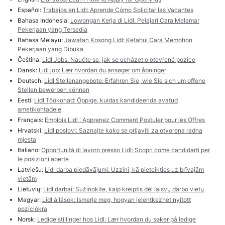
Español:
Trabajos en Lidl: Aprende Cómo Solicitar las Vacantes
Bahasa Indonesia:
Lowongan Kerja di Lidl: Pelajari Cara Melamar
Pekerjaan yang Tersedia
Bahasa Melayu:
Jawatan Kosong Lidl: Ketahui Cara Memohon
Pekerjaan yang Dibuka
Čeština:
Lidl Jobs: Naučte se, jak se ucházet o otevřené pozice
Dansk:
Lidl job: Lær hvordan du ansøger om åbninger
Deutsch:
Lidl Stellenangebote: Erfahren Sie, wie Sie sich um offene
Stellen bewerben können
Eesti:
Lidl Töökohad: Õppige, kuidas kandideerida avatud
ametikohtadele
Français:
Emplois Lidl : Apprenez Comment Postuler pour les Offres
Hrvatski:
Lidl poslovi: Saznajte kako se prijaviti za otvorena radna
mjesta
Italiano:
Opportunità di lavoro presso Lidl: Scopri come candidarti per
le posizioni aperte
Latviešu:
Lidl darba piedāvājumi: Uzzini, kā pieteikties uz brīvajām
vietām
Lietuvių:
Lidl darbai: Sužinokite, kaip kreiptis dėl laisvų darbo vietų
Magyar:
Lidl állások: Ismerje meg, hogyan jelentkezhet nyitott
pozíciókra
Norsk:
Ledige stillinger hos Lidl: Lær hvordan du søker på ledige