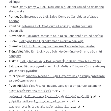
stillinger
Polski:
Oferty pracy w Lidlu: Dowiedz się, jak aplikować na dostępne
stanowiska
Português:
Empregos do Lidl: Saiba Como se Candidatar a Vagas
Abertas
Română:
Job-urile Lidl: Aflați cum să aplicați pentru posturile
disponibile
Slovenčina:
Lidl Jobs: Dozviete sa, ako sa uchádzať o voľné pozície
Suomi:
Lidl työpaikat: Opi hakemaan avoimia paikkoja
Svenska:
Lidl Jobb: Lär dig hur man ansöker om lediga tjänster
Tiếng Việt:
Việc làm Lidl: Học cách nộp đơn ứng tuyển cho các vị trí
đang mở
Türkçe:
Lidl İş İlanları: Açık Pozisyonlar İçin Başvurmak Nasıl Yapılır
Ελληνικά:
Θέσεις εργασίας στη Lidl: Μάθετε Πώς να Κάνετε Αίτηση
για Θέσεις Εργασίας
български:
работни места в Лидл: Научете как да кандидатствате
за свободни места
Русский:
Lidl: Узнайте, как подать заявку на открытые вакансии
עברית:
לידל ג’ובס: למד כיצד להגיש בקשה
اردو:
لڈل کی نوکریاں : کھولوں کے لئے درخواست دینے کا طریقہ سیکھیں
العربية:
وظائف ليدل: تعرّف على كيفية التقديم للشواغر
فارسی:
لیدل شغل‌ها: چگونه برای پذیرش‌ها درخواست دهیم