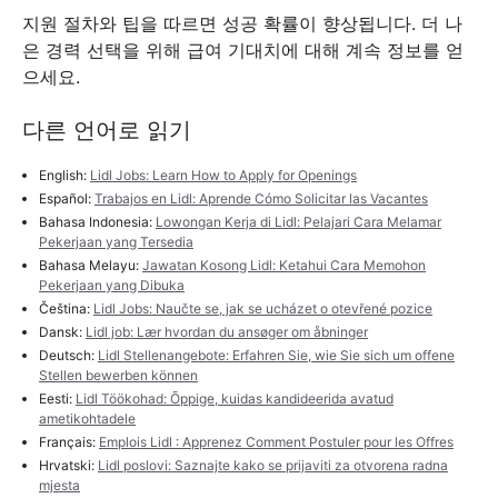
지원 절차와 팁을 따르면 성공 확률이 향상됩니다. 더 나
은 경력 선택을 위해 급여 기대치에 대해 계속 정보를 얻
으세요.
다른 언어로 읽기
English:
Lidl Jobs: Learn How to Apply for Openings
Español:
Trabajos en Lidl: Aprende Cómo Solicitar las Vacantes
Bahasa Indonesia:
Lowongan Kerja di Lidl: Pelajari Cara Melamar
Pekerjaan yang Tersedia
Bahasa Melayu:
Jawatan Kosong Lidl: Ketahui Cara Memohon
Pekerjaan yang Dibuka
Čeština:
Lidl Jobs: Naučte se, jak se ucházet o otevřené pozice
Dansk:
Lidl job: Lær hvordan du ansøger om åbninger
Deutsch:
Lidl Stellenangebote: Erfahren Sie, wie Sie sich um offene
Stellen bewerben können
Eesti:
Lidl Töökohad: Õppige, kuidas kandideerida avatud
ametikohtadele
Français:
Emplois Lidl : Apprenez Comment Postuler pour les Offres
Hrvatski:
Lidl poslovi: Saznajte kako se prijaviti za otvorena radna
mjesta