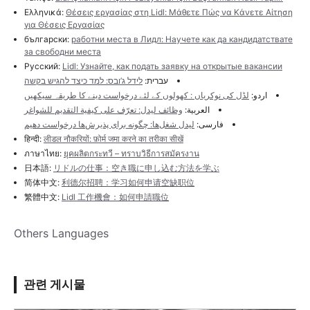
Ελληνικά:
Θέσεις εργασίας στη Lidl: Μάθετε Πώς να Κάνετε Αίτηση
για Θέσεις Εργασίας
български:
работни места в Лидл: Научете как да кандидатствате
за свободни места
Русский:
Lidl: Узнайте, как подать заявку на открытые вакансии
עברית:
לידל ג’ובס: למד כיצד להגיש בקשה
اردو:
لڈل کی نوکریاں : کھولوں کے لئے درخواست دینے کا طریقہ سیکھیں
العربية:
وظائف ليدل: تعرّف على كيفية التقديم للشواغر
فارسی:
لیدل شغل‌ها: چگونه برای پذیرش‌ها درخواست دهیم
हिन्दी:
लीडल नौकरियों: फ़ोर्म जमा करने का तरीका सीखें
ภาษาไทย:
ยุคผลิตกระทวี – ทราบวิธีการสมัครงาน
日本語:
リドルの仕事：空き職に申し込む方法を学ぶ
简体中文:
利德尔招聘：学习如何申请空缺职位
繁體中文:
Lidl 工作機會：如何申請職位
Others Languages
관련 게시물