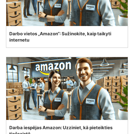
Darbo vietos „Amazon“: Sužinokite, kaip taikyti
internetu
Darba iespējas Amazon: Uzziniet, kā pieteikties
tiešsaistē