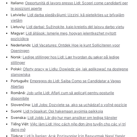
Italiano:
Opportunità di lavoro presso Lidl: Scopri come candidarti per
le posizioni aperte
Latviešu:
Lidl darba piedāvājumi: Uzzini, kā pieteikties uz brīvajām
vietām
Lietuvių:
Lidl darbai: Sužinokite, kaip kreiptis dėl laisvų darbo vietų
Magyar:
Lidl állások: Ismerje meg, hogyan jelentkezhet nyitott
pozíciókra
Nederlands:
Lidl Vacatures: Ontdek Hoe je kunt Solliciteren voor
Openingen
Norsk:
Ledige stillinger hos Lidl: Lær hvordan du søker på ledige
stillinger
Polski:
Oferty pracy w Lidlu: Dowiedz się, jak aplikować na dostępne
stanowiska
Português:
Empregos do Lidl: Saiba Como se Candidatar a Vagas
Abertas
Română:
Job-urile Lidl: Aflați cum să aplicați pentru posturile
disponibile
Slovenčina:
Lidl Jobs: Dozviete sa, ako sa uchádzať o voľné pozície
Suomi:
Lidl työpaikat: Opi hakemaan avoimia paikkoja
Svenska:
Lidl Jobb: Lär dig hur man ansöker om lediga tjänster
Tiếng Việt:
Việc làm Lidl: Học cách nộp đơn ứng tuyển cho các vị trí
đang mở
Türkçe:
Lidl İş İlanları: Açık Pozisyonlar İçin Başvurmak Nasıl Yapılır