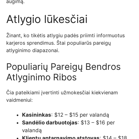
augimą.
Atlygio lūkesčiai
Žinant, ko tikėtis atlygiu padės priimti informuotus
karjeros sprendimus. Štai populiarūs pareigų
atlyginimo diapazonai.
Populiarių Pareigų Bendros
Atlyginimo Ribos
Čia pateikiami įvertinti užmokesčiai kiekvienam
vaidmeniui:
Kasininkas
: $12 – $15 per valandą
Sandėlio darbuotojas
: $13 – $16 per
valandą
Klientų aptarnavimo atstovas
: $14 – $18