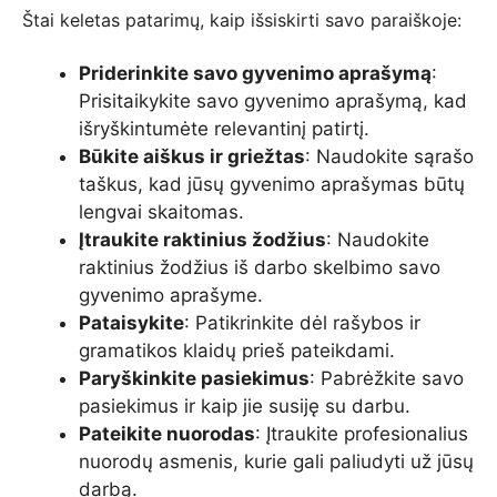
Štai keletas patarimų, kaip išsiskirti savo paraiškoje:
Priderinkite savo gyvenimo aprašymą
:
Prisitaikykite savo gyvenimo aprašymą, kad
išryškintumėte relevantinį patirtį.
Būkite aiškus ir griežtas
: Naudokite sąrašo
taškus, kad jūsų gyvenimo aprašymas būtų
lengvai skaitomas.
Įtraukite raktinius žodžius
: Naudokite
raktinius žodžius iš darbo skelbimo savo
gyvenimo aprašyme.
Pataisykite
: Patikrinkite dėl rašybos ir
gramatikos klaidų prieš pateikdami.
Paryškinkite pasiekimus
: Pabrėžkite savo
pasiekimus ir kaip jie susiję su darbu.
Pateikite nuorodas
: Įtraukite profesionalius
nuorodų asmenis, kurie gali paliudyti už jūsų
darbą.