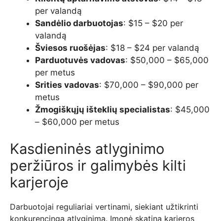
per valandą
Sandėlio darbuotojas
: $15 – $20 per
valandą
Šviesos ruošėjas
: $18 – $24 per valandą
Parduotuvės vadovas
: $50,000 – $65,000
per metus
Srities vadovas
: $70,000 – $90,000 per
metus
Žmogiškųjų išteklių specialistas
: $45,000
– $60,000 per metus
Kasdieninės atlyginimo
peržiūros ir galimybės kilti
karjeroje
Darbuotojai reguliariai vertinami, siekiant užtikrinti
konkurencingą atlyginimą. Įmonė skatina karjeros