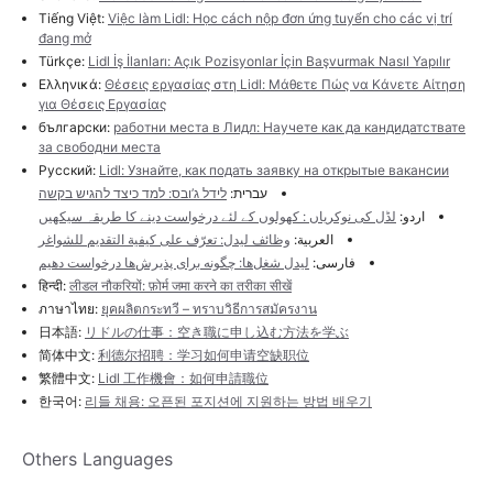
Tiếng Việt:
Việc làm Lidl: Học cách nộp đơn ứng tuyển cho các vị trí
đang mở
Türkçe:
Lidl İş İlanları: Açık Pozisyonlar İçin Başvurmak Nasıl Yapılır
Ελληνικά:
Θέσεις εργασίας στη Lidl: Μάθετε Πώς να Κάνετε Αίτηση
για Θέσεις Εργασίας
български:
работни места в Лидл: Научете как да кандидатствате
за свободни места
Русский:
Lidl: Узнайте, как подать заявку на открытые вакансии
עברית:
לידל ג’ובס: למד כיצד להגיש בקשה
اردو:
لڈل کی نوکریاں : کھولوں کے لئے درخواست دینے کا طریقہ سیکھیں
العربية:
وظائف ليدل: تعرّف على كيفية التقديم للشواغر
فارسی:
لیدل شغل‌ها: چگونه برای پذیرش‌ها درخواست دهیم
हिन्दी:
लीडल नौकरियों: फ़ोर्म जमा करने का तरीका सीखें
ภาษาไทย:
ยุคผลิตกระทวี – ทราบวิธีการสมัครงาน
日本語:
リドルの仕事：空き職に申し込む方法を学ぶ
简体中文:
利德尔招聘：学习如何申请空缺职位
繁體中文:
Lidl 工作機會：如何申請職位
한국어:
리들 채용: 오픈된 포지션에 지원하는 방법 배우기
Others Languages