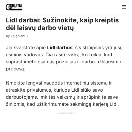
Skip
Me
to
content
Lidl darbai: Sužinokite, kaip kreiptis
dėl laisvų darbo vietų
by
Zbigniew B.
Jei svarstote apie
Lidl darbus
, šis straipsnis yra jūsų
esminis vadovas. Čia rasite viską, ko reikia, kad
suprastumėte esamas pozicijas ir darbo užklausimo
procesą.
Išmokite lengvai naudotis internetiniu sistemų ir
atraskite privalumus, kuriuos Lidl siūlo savo
darbuotojams. Imkitės veiksmų ir aprūpinkite save
žiniomis, kad užtikrintumėte sėkmingą karjerą Lidl.
ADVERTISEMENT