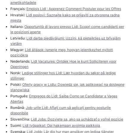
ametikohtadele
Français:
Emplois Lidl : Apprenez Comment Postuler pour les Offres
Hrvatski:
Lidl poslovi: Saznajte kako se prijaviti za otvorena radna
mjesta
Italiano:
Opportunità di lavoro presso Lidl: Scopri come candidarti per
le posizioni aperte
Latviešu:
Lidl darba piedāvājumi: Uzzini, kā pieteikties uz brīvajām
vietām
Magyar:
Lidl állások: Ismerje meg, hogyan jelentkezhet nyitott
pozíciókra
Nederlands:
Lidl Vacatures: Ontdek Hoe je kunt Solliciteren voor
Openingen
Norsk:
Ledige stillinger hos Lidl: Lær hvordan du søker på ledige
stillinger
Polski:
Oferty pracy w Lidlu: Dowiedz się, jak aplikować na dostępne
stanowiska
Português:
Empregos do Lidl: Saiba Como se Candidatar a Vagas
Abertas
Română:
Job-urile Lidl: Aflați cum să aplicați pentru posturile
disponibile
Slovenčina:
Lidl Jobs: Dozviete sa, ako sa uchádzať o voľné pozície
Suomi:
Lidl työpaikat: Opi hakemaan avoimia paikkoja
Svenska:
Lidl Jobb: Lär dig hur man ansöker om lediga tjänster