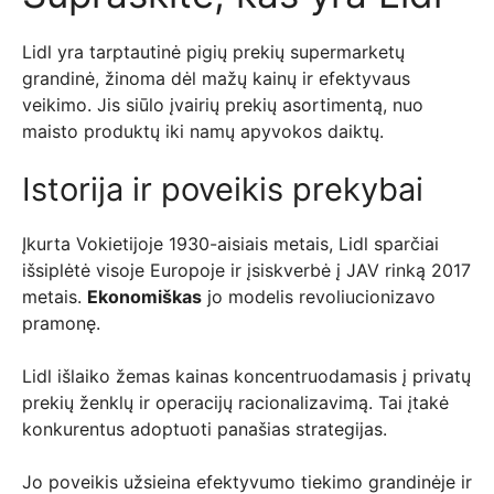
Lidl yra tarptautinė pigių prekių supermarketų
grandinė, žinoma dėl mažų kainų ir efektyvaus
veikimo. Jis siūlo įvairių prekių asortimentą, nuo
maisto produktų iki namų apyvokos daiktų.
Istorija ir poveikis prekybai
Įkurta Vokietijoje 1930-aisiais metais, Lidl sparčiai
išsiplėtė visoje Europoje ir įsiskverbė į JAV rinką 2017
metais.
Ekonomiškas
jo modelis revoliucionizavo
pramonę.
Lidl išlaiko žemas kainas koncentruodamasis į privatų
prekių ženklų ir operacijų racionalizavimą. Tai įtakė
konkurentus adoptuoti panašias strategijas.
Jo poveikis užsieina efektyvumo tiekimo grandinėje ir