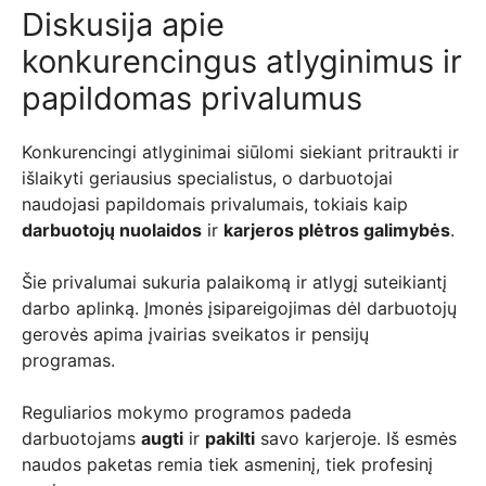
Diskusija apie
konkurencingus atlyginimus ir
papildomas privalumus
Konkurencingi atlyginimai siūlomi siekiant pritraukti ir
išlaikyti geriausius specialistus, o darbuotojai
naudojasi papildomais privalumais, tokiais kaip
darbuotojų nuolaidos
ir
karjeros plėtros galimybės
.
Šie privalumai sukuria palaikomą ir atlygį suteikiantį
darbo aplinką. Įmonės įsipareigojimas dėl darbuotojų
gerovės apima įvairias sveikatos ir pensijų
programas.
Reguliarios mokymo programos padeda
darbuotojams
augti
ir
pakilti
savo karjeroje. Iš esmės
naudos paketas remia tiek asmeninį, tiek profesinį