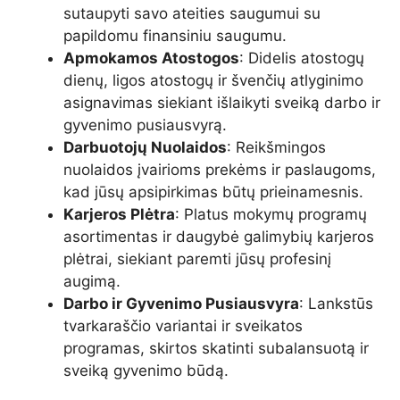
sutaupyti savo ateities saugumui su
papildomu finansiniu saugumu.
Apmokamos Atostogos
: Didelis atostogų
dienų, ligos atostogų ir švenčių atlyginimo
asignavimas siekiant išlaikyti sveiką darbo ir
gyvenimo pusiausvyrą.
Darbuotojų Nuolaidos
: Reikšmingos
nuolaidos įvairioms prekėms ir paslaugoms,
kad jūsų apsipirkimas būtų prieinamesnis.
Karjeros Plėtra
: Platus mokymų programų
asortimentas ir daugybė galimybių karjeros
plėtrai, siekiant paremti jūsų profesinį
augimą.
Darbo ir Gyvenimo Pusiausvyra
: Lankstūs
tvarkaraščio variantai ir sveikatos
programas, skirtos skatinti subalansuotą ir
sveiką gyvenimo būdą.