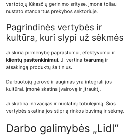
vartotojų lūkesčių gerinimo srityse. Įmonė toliau
nustato standartus prekybos sektoriuje.
Pagrindinės vertybės ir
kultūra, kuri slypi už sėkmės
Ji skiria pirmenybę paprastumui, efektyvumui ir
klientų pasitenkinimui
. Ji vertina
tvarumą
ir
atsakingą produktų šaltinius.
Darbuotojų gerovė ir augimas yra integrali jos
kultūrai. Įmonė skatina įvairovę ir įtrauktį.
Ji skatina inovacijas ir nuolatinį tobulėjimą. Šios
vertybės skatina jos stiprią rinkos buvimą ir sėkmę.
Darbo galimybės „Lidl“