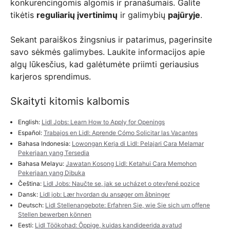
konkurencingomis algomis ir pranašumais. Galite
tikėtis
reguliarių įvertinimų
ir galimybių
pajūryje
.
Sekant paraiškos žingsnius ir patarimus, pagerinsite
savo sėkmės galimybes. Laukite informacijos apie
algų lūkesčius, kad galėtumėte priimti geriausius
karjeros sprendimus.
Skaityti kitomis kalbomis
English:
Lidl Jobs: Learn How to Apply for Openings
Español:
Trabajos en Lidl: Aprende Cómo Solicitar las Vacantes
Bahasa Indonesia:
Lowongan Kerja di Lidl: Pelajari Cara Melamar
Pekerjaan yang Tersedia
Bahasa Melayu:
Jawatan Kosong Lidl: Ketahui Cara Memohon
Pekerjaan yang Dibuka
Čeština:
Lidl Jobs: Naučte se, jak se ucházet o otevřené pozice
Dansk:
Lidl job: Lær hvordan du ansøger om åbninger
Deutsch:
Lidl Stellenangebote: Erfahren Sie, wie Sie sich um offene
Stellen bewerben können
Eesti:
Lidl Töökohad: Õppige, kuidas kandideerida avatud