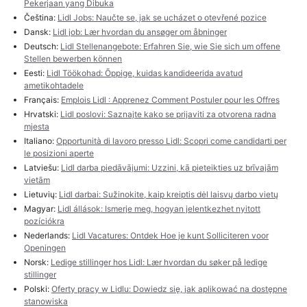
Pekerjaan yang Dibuka
Čeština:
Lidl Jobs: Naučte se, jak se ucházet o otevřené pozice
Dansk:
Lidl job: Lær hvordan du ansøger om åbninger
Deutsch:
Lidl Stellenangebote: Erfahren Sie, wie Sie sich um offene
Stellen bewerben können
Eesti:
Lidl Töökohad: Õppige, kuidas kandideerida avatud
ametikohtadele
Français:
Emplois Lidl : Apprenez Comment Postuler pour les Offres
Hrvatski:
Lidl poslovi: Saznajte kako se prijaviti za otvorena radna
mjesta
Italiano:
Opportunità di lavoro presso Lidl: Scopri come candidarti per
le posizioni aperte
Latviešu:
Lidl darba piedāvājumi: Uzzini, kā pieteikties uz brīvajām
vietām
Lietuvių:
Lidl darbai: Sužinokite, kaip kreiptis dėl laisvų darbo vietų
Magyar:
Lidl állások: Ismerje meg, hogyan jelentkezhet nyitott
pozíciókra
Nederlands:
Lidl Vacatures: Ontdek Hoe je kunt Solliciteren voor
Openingen
Norsk:
Ledige stillinger hos Lidl: Lær hvordan du søker på ledige
stillinger
Polski:
Oferty pracy w Lidlu: Dowiedz się, jak aplikować na dostępne
stanowiska