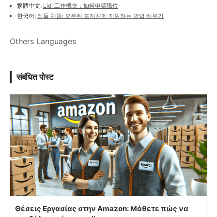
繁體中文:
Lidl 工作機會：如何申請職位
한국어:
리들 채용: 오픈된 포지션에 지원하는 방법 배우기
Others Languages
संबंधित पोस्ट
Θέσεις Εργασίας στην Amazon: Μάθετε πώς να