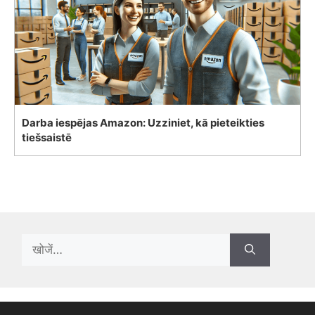
Darba iespējas Amazon: Uzziniet, kā pieteikties
tiešsaistē
Search
for: