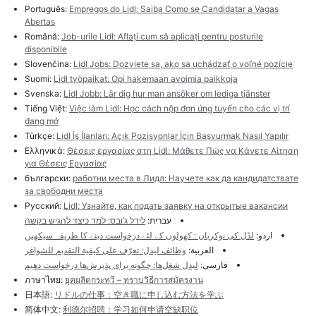
Português:
Empregos do Lidl: Saiba Como se Candidatar a Vagas
Abertas
Română:
Job-urile Lidl: Aflați cum să aplicați pentru posturile
disponibile
Slovenčina:
Lidl Jobs: Dozviete sa, ako sa uchádzať o voľné pozície
Suomi:
Lidl työpaikat: Opi hakemaan avoimia paikkoja
Svenska:
Lidl Jobb: Lär dig hur man ansöker om lediga tjänster
Tiếng Việt:
Việc làm Lidl: Học cách nộp đơn ứng tuyển cho các vị trí
đang mở
Türkçe:
Lidl İş İlanları: Açık Pozisyonlar İçin Başvurmak Nasıl Yapılır
Ελληνικά:
Θέσεις εργασίας στη Lidl: Μάθετε Πώς να Κάνετε Αίτηση
για Θέσεις Εργασίας
български:
работни места в Лидл: Научете как да кандидатствате
за свободни места
Русский:
Lidl: Узнайте, как подать заявку на открытые вакансии
עברית:
לידל ג’ובס: למד כיצד להגיש בקשה
اردو:
لڈل کی نوکریاں : کھولوں کے لئے درخواست دینے کا طریقہ سیکھیں
العربية:
وظائف ليدل: تعرّف على كيفية التقديم للشواغر
فارسی:
لیدل شغل‌ها: چگونه برای پذیرش‌ها درخواست دهیم
ภาษาไทย:
ยุคผลิตกระทวี – ทราบวิธีการสมัครงาน
日本語:
リドルの仕事：空き職に申し込む方法を学ぶ
简体中文:
利德尔招聘：学习如何申请空缺职位