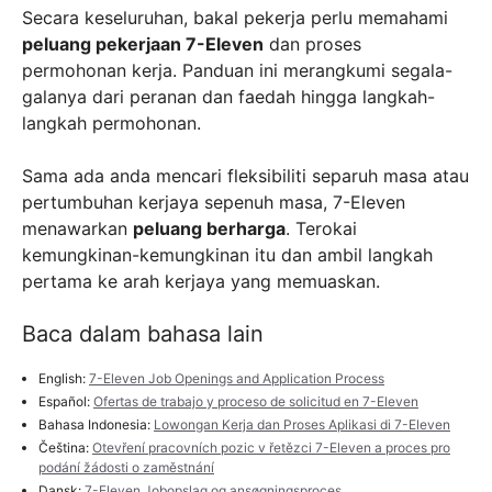
Secara keseluruhan, bakal pekerja perlu memahami
peluang pekerjaan 7-Eleven
dan proses
permohonan kerja. Panduan ini merangkumi segala-
galanya dari peranan dan faedah hingga langkah-
langkah permohonan.
Sama ada anda mencari fleksibiliti separuh masa atau
pertumbuhan kerjaya sepenuh masa, 7-Eleven
menawarkan
peluang berharga
. Terokai
kemungkinan-kemungkinan itu dan ambil langkah
pertama ke arah kerjaya yang memuaskan.
Baca dalam bahasa lain
English:
7-Eleven Job Openings and Application Process
Español:
Ofertas de trabajo y proceso de solicitud en 7-Eleven
Bahasa Indonesia:
Lowongan Kerja dan Proses Aplikasi di 7-Eleven
Čeština:
Otevření pracovních pozic v řetězci 7-Eleven a proces pro
podání žádosti o zaměstnání
Dansk:
7-Eleven Jobopslag og ansøgningsproces