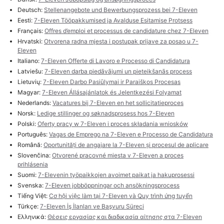
Deutsch:
Stellenangebote und Bewerbungsprozess bei 7-Eleven
Eesti:
7-Eleven Tööpakkumised ja Avalduse Esitamise Protsess
Français:
Offres d’emploi et processus de candidature chez 7-Eleven
Hrvatski:
Otvorena radna mjesta i postupak prijave za posao u 7-
Eleven
Italiano:
7-Eleven Offerte di Lavoro e Processo di Candidatura
Latviešu:
7-Eleven darba piedāvājumi un pieteikšanās process
Lietuvių:
7-Eleven Darbo Pasiūlymai ir Paraiškos Procesas
Magyar:
7-Eleven Állásajánlatok és Jelentkezési Folyamat
Nederlands:
Vacatures bij 7-Eleven en het sollicitatieproces
Norsk:
Ledige stillinger og søknadsprosess hos 7-Eleven
Polski:
Oferty pracy w 7-Eleven i proces składania wniosków
Português:
Vagas de Emprego na 7-Eleven e Processo de Candidatura
Română:
Oportunități de angajare la 7-Eleven și procesul de aplicare
Slovenčina:
Otvorené pracovné miesta v 7-Eleven a proces
prihlásenia
Suomi:
7-Elevenin työpaikkojen avoimet paikat ja hakuprosessi
Svenska:
7-Eleven jobböppningar och ansökningsprocess
Tiếng Việt:
Cơ hội việc làm tại 7-Eleven và Quy trình ứng tuyển
Türkçe:
7-Eleven İş İlanları ve Başvuru Süreci
Ελληνικά:
Θέσεις εργασίας και διαδικασία αίτησης στα 7-Eleven