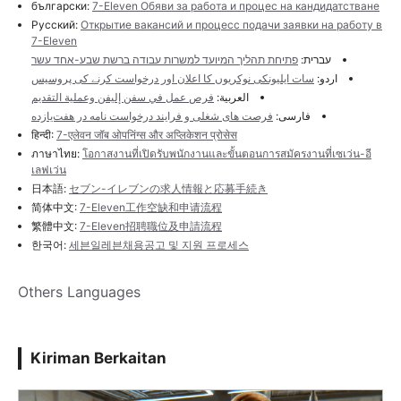
български:
7-Eleven Обяви за работа и процес на кандидатстване
Русский:
Открытие вакансий и процесс подачи заявки на работу в
7-Eleven
עברית:
פתיחת תהליך המיועד למשרות עבודה ברשת שבע-אחד עשר
اردو:
سات ایلیونکی نوکریوں کا اعلان اور درخواست کرنے کی پروسیس
العربية:
فرص عمل في سفن إليفن وعملية التقديم
فارسی:
فرصت های شغلی و فرایند درخواست نامه در هفت‌یازده
हिन्दी:
7-एलेवन जॉब ओपनिंग्स और अप्लिकेशन प्रोसेस
ภาษาไทย:
โอกาสงานที่เปิดรับพนักงานและขั้นตอนการสมัครงานที่เซเว่น-อี
เลฟเว่น
日本語:
セブン-イレブンの求人情報と応募手続き
简体中文:
7-Eleven工作空缺和申请流程
繁體中文:
7-Eleven招聘職位及申請流程
한국어:
세븐일레븐채용공고 및 지원 프로세스
Others Languages
Kiriman Berkaitan