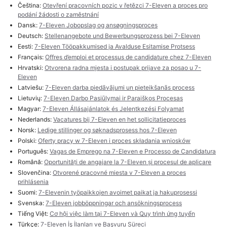
Čeština:
Otevření pracovních pozic v řetězci 7-Eleven a proces pro
podání žádosti o zaměstnání
Dansk:
7-Eleven Jobopslag og ansøgningsproces
Deutsch:
Stellenangebote und Bewerbungsprozess bei 7-Eleven
Eesti:
7-Eleven Tööpakkumised ja Avalduse Esitamise Protsess
Français:
Offres d’emploi et processus de candidature chez 7-Eleven
Hrvatski:
Otvorena radna mjesta i postupak prijave za posao u 7-
Eleven
Latviešu:
7-Eleven darba piedāvājumi un pieteikšanās process
Lietuvių:
7-Eleven Darbo Pasiūlymai ir Paraiškos Procesas
Magyar:
7-Eleven Állásajánlatok és Jelentkezési Folyamat
Nederlands:
Vacatures bij 7-Eleven en het sollicitatieproces
Norsk:
Ledige stillinger og søknadsprosess hos 7-Eleven
Polski:
Oferty pracy w 7-Eleven i proces składania wniosków
Português:
Vagas de Emprego na 7-Eleven e Processo de Candidatura
Română:
Oportunități de angajare la 7-Eleven și procesul de aplicare
Slovenčina:
Otvorené pracovné miesta v 7-Eleven a proces
prihlásenia
Suomi:
7-Elevenin työpaikkojen avoimet paikat ja hakuprosessi
Svenska:
7-Eleven jobböppningar och ansökningsprocess
Tiếng Việt:
Cơ hội việc làm tại 7-Eleven và Quy trình ứng tuyển
Türkçe:
7-Eleven İş İlanları ve Başvuru Süreci