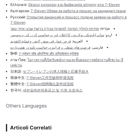
Ελληνικά:
Θέσεις εργασίας και διαδικασία αίτησης στα 7-Eleven
български:
7-Eleven Обяви за работа и процес на кандидатстване
Русский:
Открытие вакансий и процесс подачи заявки на работу в
7-Eleven
עברית:
פתיחת תהליך המיועד למשרות עבודה ברשת שבע-אחד עשר
اردو:
سات ایلیونکی نوکریوں کا اعلان اور درخواست کرنے کی پروسیس
العربية:
فرص عمل في سفن إليفن وعملية التقديم
فارسی:
فرصت های شغلی و فرایند درخواست نامه در هفت‌یازده
हिन्दी:
7-एलेवन जॉब ओपनिंग्स और अप्लिकेशन प्रोसेस
ภาษาไทย:
โอกาสงานที่เปิดรับพนักงานและขั้นตอนการสมัครงานที่เซเว่น-อี
เลฟเว่น
日本語:
セブン-イレブンの求人情報と応募手続き
简体中文:
7-Eleven工作空缺和申请流程
繁體中文:
7-Eleven招聘職位及申請流程
한국어:
세븐일레븐채용공고 및 지원 프로세스
Others Languages
Articoli Correlati