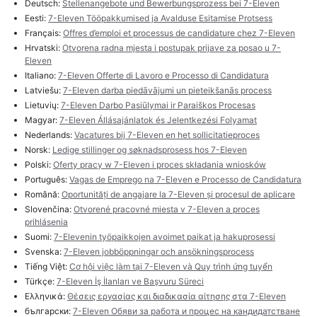
Deutsch:
Stellenangebote und Bewerbungsprozess bei 7-Eleven
Eesti:
7-Eleven Tööpakkumised ja Avalduse Esitamise Protsess
Français:
Offres d’emploi et processus de candidature chez 7-Eleven
Hrvatski:
Otvorena radna mjesta i postupak prijave za posao u 7-
Eleven
Italiano:
7-Eleven Offerte di Lavoro e Processo di Candidatura
Latviešu:
7-Eleven darba piedāvājumi un pieteikšanās process
Lietuvių:
7-Eleven Darbo Pasiūlymai ir Paraiškos Procesas
Magyar:
7-Eleven Állásajánlatok és Jelentkezési Folyamat
Nederlands:
Vacatures bij 7-Eleven en het sollicitatieproces
Norsk:
Ledige stillinger og søknadsprosess hos 7-Eleven
Polski:
Oferty pracy w 7-Eleven i proces składania wniosków
Português:
Vagas de Emprego na 7-Eleven e Processo de Candidatura
Română:
Oportunități de angajare la 7-Eleven și procesul de aplicare
Slovenčina:
Otvorené pracovné miesta v 7-Eleven a proces
prihlásenia
Suomi:
7-Elevenin työpaikkojen avoimet paikat ja hakuprosessi
Svenska:
7-Eleven jobböppningar och ansökningsprocess
Tiếng Việt:
Cơ hội việc làm tại 7-Eleven và Quy trình ứng tuyển
Türkçe:
7-Eleven İş İlanları ve Başvuru Süreci
Ελληνικά:
Θέσεις εργασίας και διαδικασία αίτησης στα 7-Eleven
български:
7-Eleven Обяви за работа и процес на кандидатстване