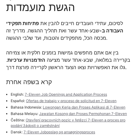
הגשת מועמדות
לסיכום, עתידי העובדים חייבים להבין את
פתיחות תפקידי
העבודה ב-
שבע-אחד עשר ואת תהליך ההגשה. מדריך זה
מכסה הכל, מתפקידים והטבות, ועד שלבי ההגשה.
בין אם אתם מחפשים גמישות בזמנים חלקית או צמיחה
בקריירה במלואה, שבע-אחד עשר מציעה
הזדמנויות ערכיות
.
גלו את האפשרויות וצאו הצעד הראשון לקריירה פורצת דרך.
קרא בשפה אחרת
English:
7-Eleven Job Openings and Application Process
Español:
Ofertas de trabajo y proceso de solicitud en 7-Eleven
Bahasa Indonesia:
Lowongan Kerja dan Proses Aplikasi di 7-Eleven
Bahasa Melayu:
Jawatan Kosong dan Proses Permohonan 7-Eleven
Čeština:
Otevření pracovních pozic v řetězci 7-Eleven a proces pro
podání žádosti o zaměstnání
Dansk:
7-Eleven Jobopslag og ansøgningsproces