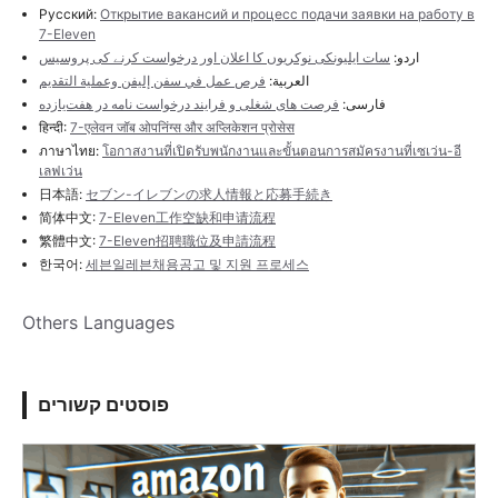
Русский:
Открытие вакансий и процесс подачи заявки на работу в
7-Eleven
اردو:
سات ایلیونکی نوکریوں کا اعلان اور درخواست کرنے کی پروسیس
العربية:
فرص عمل في سفن إليفن وعملية التقديم
فارسی:
فرصت های شغلی و فرایند درخواست نامه در هفت‌یازده
हिन्दी:
7-एलेवन जॉब ओपनिंग्स और अप्लिकेशन प्रोसेस
ภาษาไทย:
โอกาสงานที่เปิดรับพนักงานและขั้นตอนการสมัครงานที่เซเว่น-อี
เลฟเว่น
日本語:
セブン-イレブンの求人情報と応募手続き
简体中文:
7-Eleven工作空缺和申请流程
繁體中文:
7-Eleven招聘職位及申請流程
한국어:
세븐일레븐채용공고 및 지원 프로세스
Others Languages
פוסטים קשורים