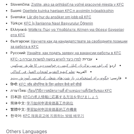
Slovenčina:
Zistite, ako sa prihlásiť na voľné pracovné miesta v KFC
Suomi:
Opettele kuinka haetaan KFC:n avoimiin työpaikkoihin
Svenska:
Lär dig hur du ansöker om jobb på KFC
Türkçe:
KFC İş İlanlarına Nasıl Başvurulur Öğrenin
Ελληνικά:
Μάθετε Πώς να Υποβάλετε Αίτηση για Θέσεις Εργασίας
στα KFC
български:
Научете как да кандидатствате за свободните позиции
за работа в KFC
Русский:
Узнайте, как подать заявку на вакансии работы в KFC
עברית:
למדו כיצד להגיש בקשה למשרות עבודה ב-KFC
اردو:
کی ایف سی نوکریاں کیلئے کیسے درخواست دینے کا طریقہ سیکھیں
العربية:
تعلم كيفية التقديم لفتحات العمل في كنتاكي
فارسی:
چگونه برای استخدام در باز شدن‌های شغلی کی‌اف‌سی آموزش ببینید
हिन्दी:
KFC जॉब ऑपनिंग्स के लिए आवेदन कैसे करें सीखें
ภาษาไทย:
เรียนรู้วิธีการสมัครงานที่ ตำแหน่งงานที่เปิดรับของ KFC
日本語:
KFCの求人情報に応募する方法を学びましょう
简体中文:
学习如何申请肯德基工作岗位
繁體中文:
學習如何申請肯德基的工作機會
한국어:
KFC 채용공고에 지원하는 방법 배우기
Others Languages