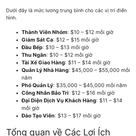
Dưới đây là mức lương trung bình cho các vị trí điển
hình.
Thành Viên Nhóm
: $10 – $12 mỗi giờ
Giám Sát Ca
: $12 – $15 mỗi giờ
Đầu Bếp
: $10 – $13 mỗi giờ
Thu Ngân
: $10 – $12 mỗi giờ
Tài Xế Giao Hàng
: $11 – $14 mỗi giờ
Quản Lý Nhà Hàng
: $45,000 – $55,000 mỗi
năm
Phó Quản Lý
: $35,000 – $45,000 mỗi năm
Công Nhân Bảo Trì
: $12 – $16 mỗi giờ
Đại Diện Dịch Vụ Khách Hàng
: $11 – $14
mỗi giờ
Đào Tạo Viên
: $13 – $17 mỗi giờ
Tổng quan về Các Lợi Ích