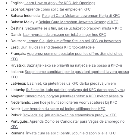
English:
Learn How to Apply for KFC Job Openings
Español:
Aprende cómo solicitar empleo en KFC
Bahasa Indonesia:
Pelajari Cara Melamar Lowongan Kerja di KFC
Bahasa Melayu:
Belajar Cara Memohon Jawatan Kosong di KFC
Čeština:
Seznamte se s tím, jak se ucházet o pracovní místa v KFC
Dansk:
Lær hvordan du ansøger om jobåbninger hos KFC
Deutsch:
Lernen Sie, sich um offene Stellen bei KFC zu bewerben
Eesti:
Uuri, kuidas kandideerida KFC töökohtadele
Français:
Apprenez comment postuler pour les offres d’emploi chez
KFC
Hrvatski:
Saznajte kako se prijaviti na natječaje za posao u KFC-u
Italiano:
Scopri come candidarti per le posizioni aperte di lavoro presso
KFC
Latviešu:
Uzziniet, kā pieteikties uz KFC darba piedāvājumiem
Lietuvių:
Sužinokite, kaip pateikti prašymą dėl KFC darbo pasiūlymų
Magyar:
Ismerd meg, hogyan jelentkezhetsz a KFC nyitott állásaira
Nederlands:
Leer hoe je kunt solliciteren voor vacatures bij KFC
Norsk:
Lær hvordan du søker på ledige stillinger hos KFC
Polski:
Dowiedz się, jak aplikować na stanowiska pracy w KFC
Português:
Aprenda Como se Candidatar para Vagas de Emprego no
KFC
Română:
Învață cum să aplici pentru joburile disponibile la KFC