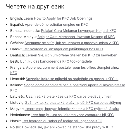
Четете на друг език
English:
Learn How to Apply for KFC Job Openings
Español:
Aprende cómo solicitar empleo en KFC
Bahasa Indonesia:
Pelajari Cara Melamar Lowongan Kerja di KFC
Bahasa Melayu:
Belajar Cara Memohon Jawatan Kosong di KFC
Čeština:
Seznamte se s tím, jak se ucházet o pracovní místa v KFC
Dansk:
Lær hvordan du ansøger om jobåbninger hos KFC
Deutsch:
Lernen Sie, sich um offene Stellen bei KFC zu bewerben
Eesti:
Uuri, kuidas kandideerida KFC töökohtadele
Français:
Apprenez comment postuler pour les offres d’emploi chez
KFC
Hrvatski:
Saznajte kako se prijaviti na natječaje za posao u KFC-u
Italiano:
Scopri come candidarti per le posizioni aperte di lavoro presso
KFC
Latviešu:
Uzziniet, kā pieteikties uz KFC darba piedāvājumiem
Lietuvių:
Sužinokite, kaip pateikti prašymą dėl KFC darbo pasiūlymų
Magyar:
Ismerd meg, hogyan jelentkezhetsz a KFC nyitott állásaira
Nederlands:
Leer hoe je kunt solliciteren voor vacatures bij KFC
Norsk:
Lær hvordan du søker på ledige stillinger hos KFC
Polski:
Dowiedz się, jak aplikować na stanowiska pracy w KFC