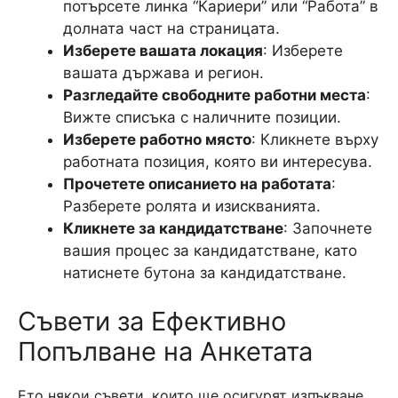
потърсете линка “Кариери” или “Работа” в
долната част на страницата.
Изберете вашата локация
: Изберете
вашата държава и регион.
Разгледайте свободните работни места
:
Вижте списъка с наличните позиции.
Изберете работно място
: Кликнете върху
работната позиция, която ви интересува.
Прочетете
описанието на работата
:
Разберете ролята и изискванията.
Кликнете за кандидатстване
: Започнете
вашия процес за кандидатстване, като
натиснете бутона за кандидатстване.
Съвети за Ефективно
Попълване на Анкетата
Ето някои съвети, които ще осигурят изпъкване