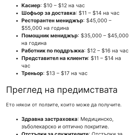
Касиер
: $10 – $12 на час
Шофьор за доставка
: $11 – $14 на час
Ресторантен мениджър
: $45,000 –
$55,000 на година
Помощник мениджър
: $35,000 – $45,000
на година
Работник по поддръжка
: $12 – $16 на час
Представител на клиенти
: $11 – $14 на
час
Треньор
: $13 – $17 на час
Преглед на предимствата
Ето някои от ползите, които може да получите.
Здравна застраховка
: Медицинско,
зъболекарско и оптично покритие.
Отстъпки за служителите
: Отстъпки за