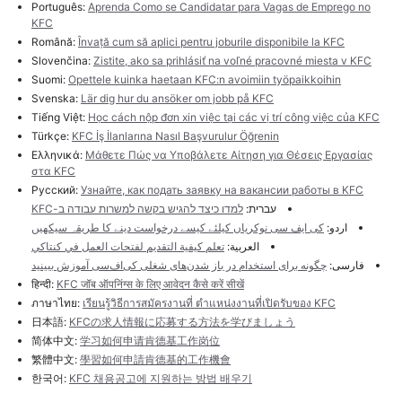
Português:
Aprenda Como se Candidatar para Vagas de Emprego no
KFC
Română:
Învață cum să aplici pentru joburile disponibile la KFC
Slovenčina:
Zistite, ako sa prihlásiť na voľné pracovné miesta v KFC
Suomi:
Opettele kuinka haetaan KFC:n avoimiin työpaikkoihin
Svenska:
Lär dig hur du ansöker om jobb på KFC
Tiếng Việt:
Học cách nộp đơn xin việc tại các vị trí công việc của KFC
Türkçe:
KFC İş İlanlarına Nasıl Başvurulur Öğrenin
Ελληνικά:
Μάθετε Πώς να Υποβάλετε Αίτηση για Θέσεις Εργασίας
στα KFC
Русский:
Узнайте, как подать заявку на вакансии работы в KFC
עברית:
למדו כיצד להגיש בקשה למשרות עבודה ב-KFC
اردو:
کی ایف سی نوکریاں کیلئے کیسے درخواست دینے کا طریقہ سیکھیں
العربية:
تعلم كيفية التقديم لفتحات العمل في كنتاكي
فارسی:
چگونه برای استخدام در باز شدن‌های شغلی کی‌اف‌سی آموزش ببینید
हिन्दी:
KFC जॉब ऑपनिंग्स के लिए आवेदन कैसे करें सीखें
ภาษาไทย:
เรียนรู้วิธีการสมัครงานที่ ตำแหน่งงานที่เปิดรับของ KFC
日本語:
KFCの求人情報に応募する方法を学びましょう
简体中文:
学习如何申请肯德基工作岗位
繁體中文:
學習如何申請肯德基的工作機會
한국어:
KFC 채용공고에 지원하는 방법 배우기