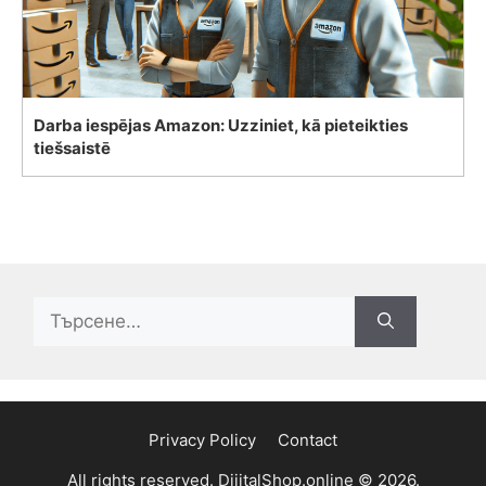
Darba iespējas Amazon: Uzziniet, kā pieteikties
tiešsaistē
Search
for:
Privacy Policy
Contact
All rights reserved. DijitalShop.online © 2026.