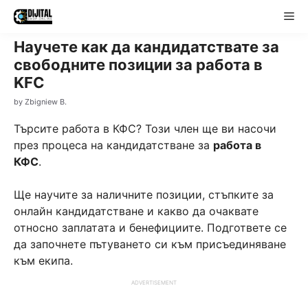
Skip
Me
to
content
Научете как да кандидатствате за
свободните позиции за работа в
KFC
by
Zbigniew B.
Търсите работа в КФС? Този член ще ви насочи
през процеса на кандидатстване за
работа в
КФС
.
Ще научите за наличните позиции, стъпките за
онлайн кандидатстване и какво да очаквате
относно заплатата и бенефициите. Подгответе се
да започнете пътуването си към присъединяване
към екипа.
ADVERTISEMENT