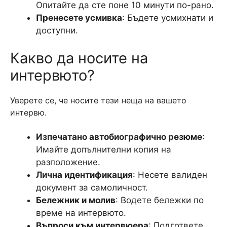
Опитайте да сте поне 10 минути по-рано.
Пренесете усмивка
: Бъдете усмихнати и
доступни.
Какво да носите на
интервюто?
Уверете се, че носите тези неща на вашето
интервю.
Изпечатано автобиографично резюме
:
Имайте допълнителни копия на
разположение.
Лична идентификация
: Несете валиден
документ за самоличност.
Бележник и молив
: Водете бележки по
време на интервюто.
Въпроси към интервюера
: Подгответе