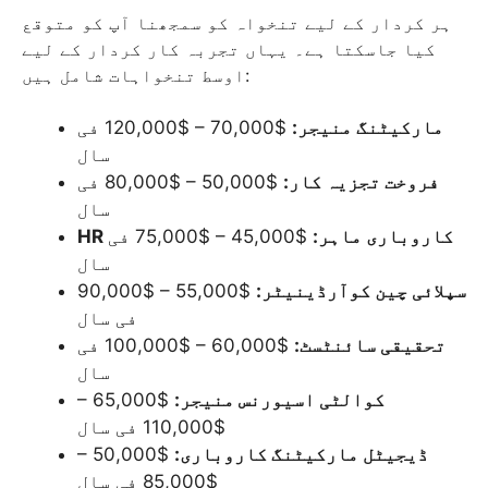
ہر کردار کے لیے تنخواہ کو سمجھنا آپ کو متوقع
کیا جاسکتا ہے۔ یہاں تجربہ کار کردار کے لیے
اوسط تنخواہات شامل ہیں:
مارکیٹنگ منیجر:
$70,000 – $120,000 فی
سال
فروخت تجزیہ کار:
$50,000 – $80,000 فی
سال
HR کاروباری ماہر:
$45,000 – $75,000 فی
سال
سپلائی چین کوآرڈینیٹر:
$55,000 – $90,000
فی سال
تحقیقی سائنٹسٹ:
$60,000 – $100,000 فی
سال
کوالٹی اسیورنس منیجر:
$65,000 –
$110,000 فی سال
ڈیجیٹل مارکیٹنگ کاروباری:
$50,000 –
$85,000 فی سال