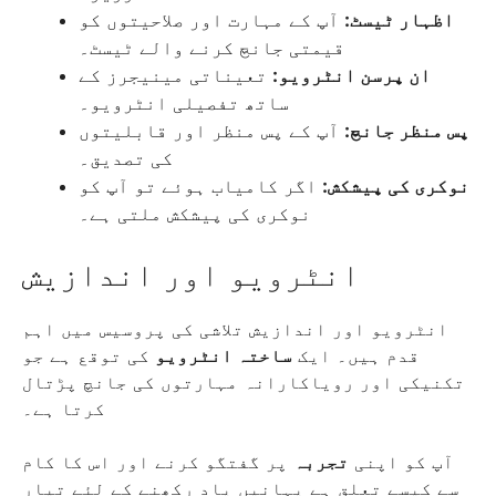
اظہار ٹیسٹ:
آپ کے مہارت اور صلاحیتوں کو
قیمتی جانچ کرنے والے ٹیسٹ۔
ان پرسن انٹرویو:
تعیناتی مینیجرز کے
ساتھ تفصیلی انٹرویو۔
پس منظر جانچ:
آپ کے پس منظر اور قابلیتوں
کی تصدیق۔
نوکری کی پیشکش:
اگر کامیاب ہوئے تو آپ کو
نوکری کی پیشکش ملتی ہے۔
انٹرویو اور اندازیش
انٹرویو اور اندازیش تلاشی کی پروسیس میں اہم
قدم ہیں۔ ایک
ساختہ انٹرویو
کی توقع ہے جو
تکنیکی اور رویاکارانہ مہارتوں کی جانچ پڑتال
کرتا ہے۔
آپ کو اپنی
تجربہ
پر گفتگو کرنے اور اس کا کام
سے کیسے تعلق ہے یہانیں یاد رکھنے کے لئے تیار