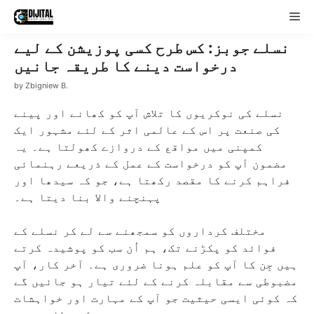
Skip
Me
to
content
نسلے جوبز: کس طرح کسی پوزیشن کے لیے
درخواست دینے کا طریقہ جانیں
by
Zbigniew B.
نسلے کی نوکریوں کا تلاش آپ کو کھانے اور پینے
کی صنعت پر اس کے عالمی اثر کے لئے مشہور ایک
کمپنی میں مواقع کے دروازے کھولتا ہے۔ یہ
مضمون آپ کو درخواست کے عمل کے ذریعے رہنمائی
فراہم کرنے کا مقصد رکھتا ہے، جو کہ سیدھا اور
پہنچنے والا بنا دیتا ہے۔
مختلف کرداروں کو سمجھنے سے لے کر نسلے کے
فوائد کو پکڑنے تک، ہم اُن سب کو پوشیدہ کرتے
ہیں جِن کا آپ کو علم ہونا ضروری ہے۔ آخر کار، آپ
مضبوطی سے مقابلہ کرنے کے لئے تیار ہو جائیں گے
کہ کوئی ایسی حیثیت جو آپ کے مہارت اور خواہشات