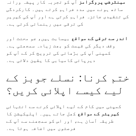
مینٹرشپ پروگرامز
آپ کو تجربہ کار پیشہ ورانہ
ساتھ ہونے میں مدد فراہم کرتے ہیں۔ کارکردگی
کی تنقیدی جائزہ فراہم کرتی ہے اور آپ کی کیریر
کی ترقی میں رہنمائی کرتی ہے۔
اندر سے ترقی کے مواقع
بیسابت ہیں، جو محنت اور
وقف دیگر کی قیمت کو بھت زیادہ سمجھتی ہے۔
کمپنی آپ کی بڑھائی کی ترویج کر کے آپ کو
دیرپائی کامیابی کا یقین دلاتی ہے۔
ختم کرنا: نسلے جوبز کے
لیے کیسے اپلائی کریں؟
کمپنی میں کام کے لیے اپلائی کرنے سے انتہائی
کیریئر کے مواقع
کھل جاتے ہیں۔ اپلیکیشن کا
طریقہ آسان ہے، اور اس کو سمجھنے سے آپ کے
فرصتوں میں اضافہ ہوتا ہے۔