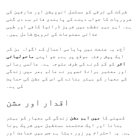
شرکت کی ترقی کو مسلسل انوویشن اور صارفین کی
ضروریات کا جواب دینے کی پابندی فائر سے دی گئی
ہے۔ اہم مہم نقطے میں فریز ڈرائیڈ کافی اور طبی
غذائی مصنوعات کی ترویج شامل ہیں۔
آج، یہ صنعت میں پایامی اعمال کے اگواہ بن کر
ایک پیش رفتہ موقع پر ہے، جو اپنی
ماحولیاتی
اثر
کو کم کرنے کی طرف متوجہ ہے۔ عالمی رسائی
اور معتبر برانڈ تصویر نے عالم بھر میں زندگی
کی معیار کو بہتر بنانے کی اس کی مشن کی حمایت
کی ہے۔
اقدار اور مشن
کمپنی کا
میں اہم مشن
زندگی کی معیار کو بہتر
بنانا اور ایک صحتمند مستقبل میں شریک ہونا
ہے۔ یہ احترام پر زور دیتا ہے جس میں جماعت اور