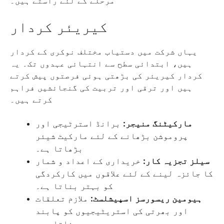
مرحلے کے لئے راستے ہیں۔
کیریئر کردار
یہاں شرکت میں دستیاب مختلف نوکری کے کردار
ہیں، ابتدائی سطح سے انتہائی عہدوں تک۔ یہ
کردار کیریئر کی بڑھتی ہوئی فرصتوں پیش کرتے
ہیں اور ترقی اور تربیت کی گنجائشیں فراہم
کرتے ہیں۔
مارکیٹنگ منیجر:
برانڈ استرٹیجی اور
پروموشن بڑھانے کے لئے مارکیٹ شیئر
بڑھاتا ہے۔
سیلز تجزیہ کار:
خریداری کے اعداد و شمار
کا جائزہ لینے کے لئے علاقوں میں کارکردگی
کو بہتر بناتا ہے۔
ہیومین ریسورسز اسپیشلسٹ:
ملازم تعلقات
اور بھرتی کی استریٹیجیوں کو پابند
بناتا ہے۔