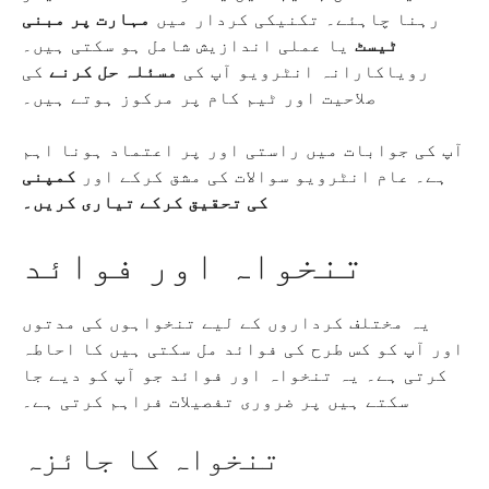
رہنا چاہئے۔ تکنیکی کردار میں
مہارت پر مبنی
ٹیسٹ
یا عملی اندازیش شامل ہو سکتی ہیں۔
رویاکارانہ انٹرویو آپ کی
مسئلہ حل کرنے
کی
صلاحیت اور ٹیم کام پر مرکوز ہوتے ہیں۔
آپ کی جوابات میں راستی اور پر اعتماد ہونا اہم
ہے۔ عام انٹرویو سوالات کی مشق کرکے اور
کمپنی
کی تحقیق کرکے تیاری کریں۔
تنخواہ اور فوائد
یہ مختلف کرداروں کے لیے تنخواہوں کی مدتوں
اور آپ کو کس طرح کی فوائد مل سکتی ہیں کا احاطہ
کرتی ہے۔ یہ تنخواہ اور فوائد جو آپ کو دیے جا
سکتے ہیں پر ضروری تفصیلات فراہم کرتی ہے۔
تنخواہ کا جائزہ