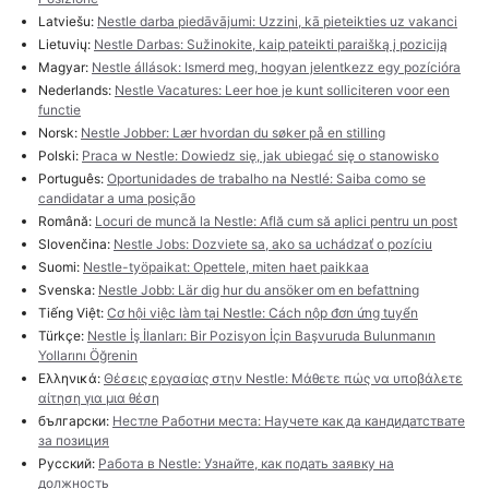
Latviešu:
Nestle darba piedāvājumi: Uzzini, kā pieteikties uz vakanci
Lietuvių:
Nestle Darbas: Sužinokite, kaip pateikti paraišką į poziciją
Magyar:
Nestle állások: Ismerd meg, hogyan jelentkezz egy pozícióra
Nederlands:
Nestle Vacatures: Leer hoe je kunt solliciteren voor een
functie
Norsk:
Nestle Jobber: Lær hvordan du søker på en stilling
Polski:
Praca w Nestle: Dowiedz się, jak ubiegać się o stanowisko
Português:
Oportunidades de trabalho na Nestlé: Saiba como se
candidatar a uma posição
Română:
Locuri de muncă la Nestle: Află cum să aplici pentru un post
Slovenčina:
Nestle Jobs: Dozviete sa, ako sa uchádzať o pozíciu
Suomi:
Nestle-työpaikat: Opettele, miten haet paikkaa
Svenska:
Nestle Jobb: Lär dig hur du ansöker om en befattning
Tiếng Việt:
Cơ hội việc làm tại Nestle: Cách nộp đơn ứng tuyển
Türkçe:
Nestle İş İlanları: Bir Pozisyon İçin Başvuruda Bulunmanın
Yollarını Öğrenin
Ελληνικά:
Θέσεις εργασίας στην Nestle: Μάθετε πώς να υποβάλετε
αίτηση για μια θέση
български:
Нестле Работни места: Научете как да кандидатствате
за позиция
Русский:
Работа в Nestle: Узнайте, как подать заявку на
должность