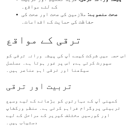
کے لئے مواقع۔
صحت منصوبے:
ملازمین کی صحت اور صحت کی
حفاظت کی حمایت کے اقدامات۔
ترقی کے مواقع
اس حصہ میں شرکت کیسے آپ کی پیشہ ورانہ ترقی کو
سپورٹ کرتی ہے، اس پر غور ہوتا ہے۔ مسلسل
سیکھنا اور ترقی اہم عناصر ہیں۔
تربیت اور ترقی
کمپنی آپ کے مہارتوں کو بڑھانے کے لیے وسیع
تربیتی پروگرام فراہم کرتی ہے۔ منظم ورکشاپ
اور کورسیں مختلف کیریر کے مراحل کے لیے
دستیاب ہیں۔