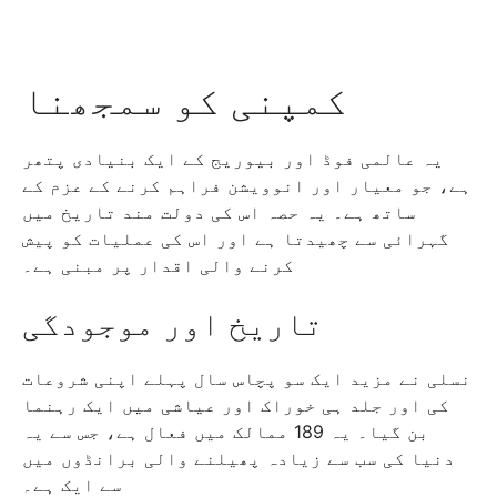
کمپنی کو سمجھنا
یہ عالمی فوڈ اور بیوریج کے ایک بنیادی پتھر
ہے، جو معیار اور انوویشن فراہم کرنے کے عزم کے
ساتھ ہے۔ یہ حصہ اس کی دولت مند تاریخ میں
گہرائی سے چھیدتا ہے اور اس کی عملیات کو پیش
کرنے والی اقدار پر مبنی ہے۔
تاریخ اور موجودگی
نسلی نے مزید ایک سو پچاس سال پہلے اپنی شروعات
کی اور جلد ہی خوراک اور عیاشی میں ایک رہنما
بن گیا۔ یہ 189 ممالک میں فعال ہے، جس سے یہ
دنیا کی سب سے زیادہ پھیلنے والی برانڈوں میں
سے ایک ہے۔