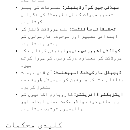
سپلائی چین کوآرڈینیٹر:
مصنوعات کی بہتر
تقسیم سہولت کے لیے لیجسٹک کی نگرانی
کرتا ہے۔
تحقیقاتی سائنٹسٹ:
نئے پروڈکٹ لائنز کی
ابتدائی تشہیر اور موجودہ فارمولوں کو
بہتر بناتا ہے۔
کوالٹی اشیورنس منیجر:
یقینی کرتا ہے کہ
پروڈکٹ کی معیاری درکاریوں کو پورا کرتے
ہیں۔
ڈیجیٹل مارکیٹنگ اسپیشلسٹ:
آن لائن مہمات
بناتا ہے تاکہ صارفین کو دیجیٹل طریقے سے
مشغول کریں۔
ایگزیکٹو ڈائریکٹر:
کاروباری اکائیوں کو
رہنمائی دینے والا، حکمت عملی اہداف اور
پالیسیوں ترتیب دیتا ہے۔
کلیدی محکمات