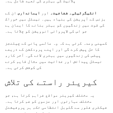
پلانیٹ کی بہتری کی تعہد شامل ہے۔
انٹیگرٹیٹی
،
شفافیت
، اور
ایمانداری
ان کے
بزنس کے آپریشن کی بنیاد ہیں۔ نیسٹل میں خوراک
کی قوت میں زندگیوں کو بہتر بنانے کا ایمان ہے
جو اس کی لاپروائی انوویشن کو چلاتا ہے۔
کمپنی وعدہ کرتی ہے کہ وہ عالمی پانی کے چیلنجز
کا حل پیش کرے گی اور اپنے پرودکشن کے ذریعے
پیٹس کی زندگیوں میں بہتری لائے گی۔ آخر کار،
نیسٹل پیدائش اور غذائیت میں مثال قایم کرنے
کی کوشش کرتی ہے۔
کیریئر راستے کی تلاش
یہ مختلف کیریئر مواقع فراہم کرتا ہے، جو
مختلف مہارتوں اور عزموں کو ضم کرتا ہے۔
فیکٹری فلور سے گلوبل انتظامی تک، ہر پروفیشنل