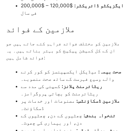
ایگزیکٹو ڈائریکٹر:
$120,000 – $200,000
فی سال
ملازمین کے فوائد
ملازمین کو مختلف فوائد فراہم کئے جاتے ہیں جو
ان کے کل کمیشن پیکیج کو بہتر بناتے ہیں۔ یہ
فوائد شامل ہیں:
صحت بیمہ:
میڈیکل ایکسپینسز کو کور کرنے
والے وسیع فہرست کے ساتھ صحت منصوبے۔
ریٹائرمنٹ پلانز:
کمپنی کی مدد سے
ریٹائرمنٹ کو بچاتی پروگرامز۔
ملازمین ڈسکاؤنٹس:
مصنوعات اور خدمات پر
ڈسکاؤنٹ۔
تنخواہ بندش:
چھٹیوں کے دن، چھٹیوں کے
دن، اور بیماری کی چھوٹ۔
پیشہ ورانہ ترقی:
مزید تعلیم اور تربیت