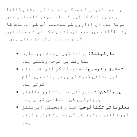
یہ حصہ کمپنی کے مرکزی ادارے کی روشنی ڈالتا
ہے، ہر ایک کا اہم کردار اس کی کامیابی میں
ہوتا ہے۔ ان اداروں کو سمجھنا آپ کو اس بات کا
پتہ لگانے میں مدد کرسکتا ہے کہ آپ کے مہارتیں
کہاں سب سے بہتر مل سکتی ہیں۔
مارکیٹنگ:
برانڈ ڈویلپمنٹ اور صارف
مشارکت پر توجہ رکھتی ہے۔
تحقیق و توسیع:
مصنوعات کو انویشن دینے
اور غذائی قدرت کو بہتر بنانے پر کام
کرتی ہے۔
پروڈکشن:
تعمیراتی عملیات اور حفاظتی
پروٹوکول کی انتظامی کرتی ہے۔
معلوماتی تکنالوجی:
تمام ڈیجیٹل آپریشنز
اور سائبر سیکیورٹی کی حمایت فراہم کرتی
ہے۔