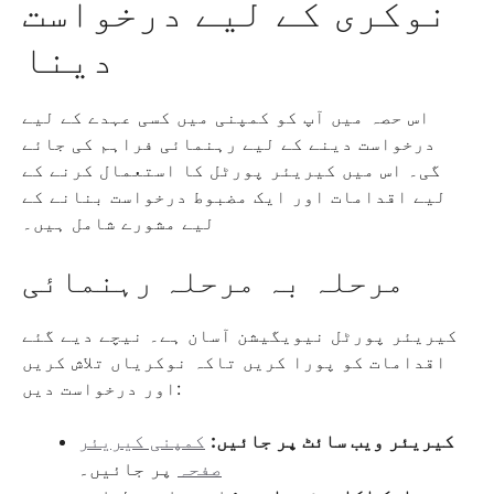
نوکری کے لیے درخواست
دینا
اس حصہ میں آپ کو کمپنی میں کسی عہدے کے لیے
درخواست دینے کے لیے رہنمائی فراہم کی جائے
گی۔ اس میں کیریئر پورٹل کا استعمال کرنے کے
لیے اقدامات اور ایک مضبوط درخواست بنانے کے
لیے مشورے شامل ہیں۔
مرحلہ بہ مرحلہ رہنمائی
کیریئر پورٹل نیویگیشن آسان ہے۔ نیچے دیے گئے
اقدامات کو پورا کریں تاکہ نوکریاں تلاش کریں
اور درخواست دیں:
کیریئر ویب سائٹ پر جائیں:
کمپنی کیریئر
صفحہ
پر جائیں۔