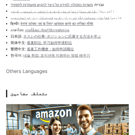
עברית:
משרות נסטלה: למידע על כיצד להגיש מועמדות לתפקיד
العربية:
وظائف نستل: تعرّف على كيفية التقديم لمنصب وظيفي
فارسی:
شغل‌های نستله: چگونه برای یک موقعیت کاری درخواست دهیم
हिन्दी:
नेस्ले जॉब्स: पद के लिए आवेदन करने का तरीका सीखें
ภาษาไทย:
งานที่นี่สเล: เรียนรู้วิธีการสมัครงาน
日本語:
ネスレの仕事: ポジションに応募する方法を学ぶ
简体中文:
雀巢职位: 学习如何申请职位
繁體中文:
雀巢工作機會：如何申請職位
한국어:
네슬 취업: 포지션에 지원하는 방법 배우기
Others Languages
متعلقہ مضامین