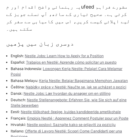
یہ رہنمائی واضح اقدام اور مufeed مشورے فراہم
کرتی ہے۔ صحیح تیاری کے ساتھ، آپ نسلے جوبز کے
لیے اپلائی کیسے کریں، اس میں کامیابی سے سفر کر
سکتے ہیں۔
دوسری زبان میں پڑھیں
English:
Nestle Jobs: Learn How to Apply for a Position
Español:
Trabajos en Nestlé: Aprende cómo solicitar un puesto
Bahasa Indonesia:
Lowongan Kerja Nestle: Pelajari Cara Melamar
Posisi
Bahasa Melayu:
Kerja Nestle: Belajar Bagaimana Memohon Jawatan
Čeština:
Nabídky práce v Nestlé: Naučte se, jak se ucházet o pozici
Dansk:
Nestle Jobs: Lær hvordan du ansøger om en stilling
Deutsch:
Nestle Stellenangebote: Erfahren Sie, wie Sie sich auf eine
Stelle bewerben
Eesti:
Nestle töökohad: õppige, kuidas kandideerida ametikohale
Français:
Emplois Nestlé : Apprenez Comment Postuler pour un Poste
Hrvatski:
Nestle poslovi: Saznajte kako se prijaviti za poziciju
Italiano:
Offerte di Lavoro Nestlé: Scopri Come Candidarti per una
Posizione