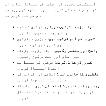
اپلیکیشن مخصوص اور خلاصہ کو متبادل بنانا آپ
کو نوٹس کرنے کی کلید ہے۔ یہاں کچھ ٹپس ہیں جو
آپ کی مدد کریں گے:
اپنا رزومہ ترتیب دیں:
ہر نوکری کے لیے
اپنا رزومہ مخصوص بنائیں۔
تجربہ کو اہم ترتیب دیں:
موزوں مہارتوں
اور تجربے پر توجہ دیں۔
واضح اور مختصر رکھیں:
اپنا رزومہ پڑھنے
میں آسان اور بہت مرکوز رکھیں۔
کی ورڈز شامل کریں:
نوکری کی تفصیل سے
الفاظ استعمال کریں۔
غلطیوں کا جائزہ لیں:
املائی اور گرامر کی
غلطیوں کے لیے چیک کریں۔
پیشہ ورانہ فارمیٹ استعمال کریں:
ایک صاف
اور پیشہ ورانہ رزومہ فارمیٹ استعمال
کریں۔