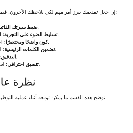
إن جعل تقديمك يبرز أمر مهم لكي يلاحظك الآخرون. فيما يلي بعض النصائح التي قد تساعدك في التحضير:
قم بتخصيص سيرتك الذاتية لكل وظيفة.
ضبط سيرتك الذاتية
التركيز على المهارات والتجربة ذات الصلة.
تسليط الضوء على التجربة:
اجعل سيرتك الذاتية سهلة القراءة وموجزة.
كون واضحًا ومختصرًا:
استخدم كلمات رئيسية من وصف الوظيفة.
تضمين الكلمات الرئيسية:
تحقق من أخطاء الإملاء والقواعد اللغوية.
التدقيق:
استخدم تنسيق سيرة ذاتية نظيف واحترافي.
تنسيق احترافي:
نظرة عام
توضح هذه القسم ما يمكن توقعه أثناء عملية التو