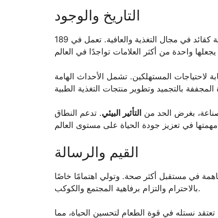
التاريخ والوجود
بدأت نستله قبل أكثر من 150 عامًا وأنشأت نفسها بسرعة كقائد في مجال التغذية والعافية. تعمل في 189
جابة لاحتياجات المستهلكين. تشمل الأحداث الهامة
صناعة، بغرض الحد من
التأثير البيئي
. تدعم النطاق
القيم والرسالة
همة في مستقبل أكثر صحة. وتولي اهتمامًا خاصًا
بالاحترام والتزام برفاهية المجتمع والكوكب.
ة. تعتقد نستله في قوة الطعام لتحسين الحياة، مما