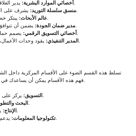
يدير العلاقات مع الموظفين واستراتيجيات التوظيف.
أخصائي الموارد البشرية:
يشرف على اللوجستيات لضمان توزيع المنتجات بكفاءة.
منسق سلسلة التوريد:
يبتكر خطوط منتجات جديدة ويحسن الصيغ الحالية.
عالم الأبحاث:
يضمن أن تتوافق المعايير المنتجة مع المتطلبات التنظيمية.
مدير ضمان الجودة:
يصمم حملات عبر الإنترنت لجذب المستهلكين رقميًا.
أخصائي التسويق الرقمي:
يقود وحدات الأعمال، وتحديد الأهداف الاستراتيجية والسياسات.
المدير التنفيذي:
تسلط هذه القسم الضوء على الأقسام المركزية داخل الشرك
فهم هذه الأقسام يمكن أن يساعدك في تحديد المجال الذي قد تكون فيه مهاراتك الأنسب.
يركز على تطوير العلامة التجارية وجذب المستهلكين.
التسويق:
يبتكر المنتجات ويحسن القيمة الغذائية.
البحث والتطوي
يدير عمليات التصنيع وبروتوكولات السلامة.
الإنتاج:
يدعم جميع العمليات الرقمية وأمان المعلومات.
تكنولوجيا المعلومات: