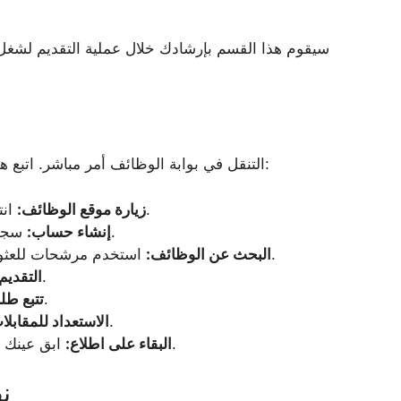
سيقوم هذا القسم بإرشادك خلال عملية التقديم لشغ
التنقل في بوابة الوظائف أمر مباشر. اتبع هذه الخطوات للعثور على الوظائف والتقديم عليها:
.
زيارة موقع الوظائف:
انت
سجل ببريدك الإلكتروني وأنشئ ملف تعريفي.
إنشاء حساب:
استخدم مرشحات للعثور على الوظائف التي تتناسب مع مهاراتك.
البحث عن الوظائف:
قدم طلبك من خلال البوابة.
التقديم
راقب حالة طلبك في ملفك الشخصي.
تتبع طل
إذا تم اختيارك، فاستعد لعملية المقابلة.
الاستعداد للمقابلا
ابق عينك على بريدك الإلكتروني للمزيد من الاتصال.
البقاء على اطلاع:
ن