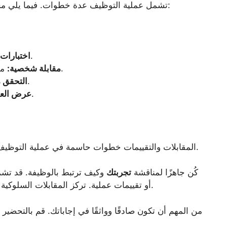
تشمل عملية التوظيف عدة خطوات. فيما يلي مخطط عام لمساعدتك على معرفة ما يمكن توقعه:
اختبارات لتقييم مهاراتك وقدراتك.
اختبارات 
مقابلة شخصية مفصلة مع مديري التوظيف.
مقابلة شخصية:
التحقق من خلفيتك ومؤهلاتك.
التحقق م
في حال نجاحك، ستتلقى عرض عمل.
عرض الع
المقابلات والتقييمات خطوات حاسمة في عملية التوظيف. توقع مقابلة منظمة تقيم كفاءات فنية وسلوكية.
كُن جاهزًا لمناقشة
تجربتك
وكيف ترتبط بالوظيفة. قد تشم
والعمل الجماعي.
أو تقييمات عملية. تركز المقابلات السلوكي
من المهم أن تكون صادقًا وواثقًا في إجاباتك. قم بالتحضير