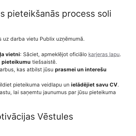
s pieteikšanās process soli
ties uz darba vietu Publix uzņēmumā.
a vietni
: Sāciet, apmeklējot oficiālo
karjeras lapu
.
 pieteikumu
tiešsaistē.
darbus, kas atbilst jūsu
prasmei un interešu
pildiet pieteikuma veidlapu un
ielādējiet savu CV
.
astu, lai saņemtu jaunumus par jūsu pieteikuma
tivācijas Vēstules