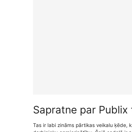
Sapratne par Publix
Tas ir labi zināms pārtikas veikalu ķēde,