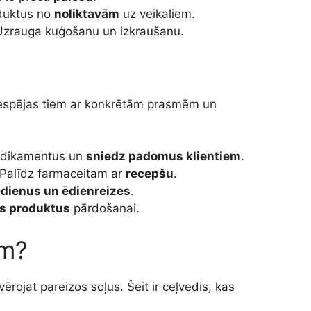
oduktus no
noliktavām
uz veikaliem.
Uzrauga kuģošanu un izkraušanu.
s iespējas tiem ar konkrētām prasmēm un
medikamentus un
sniedz padomus klientiem
.
 Palīdz farmaceitam ar
recepšu
.
dienus un ēdienreizes
.
s produktus
pārdošanai.
am?
vērojat pareizos soļus. Šeit ir ceļvedis, kas