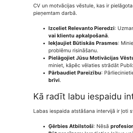
CV un motvācijas vēstule, kas ir pielāgot
pieņemtam darbā.
Izceliet Relevanto Pieredzi
: Uzman
vai klientu apkalpošanā
.
Iekļaujiet Būtiskās Prasmes
: Min
problēmu risināšanu.
Pielāgojiet Jūsu Motivācijas Vēstu
miniet, kāpēc vēlaties strādāt Pub
Pārbaudiet Pareizību
: Pārliecinie
brīvi
.
Kā radīt labu iespaidu in
Labas iespaida atstāšana intervijā ir ļoti s
Ģērbies Atbilstoši
: Nēsā
profesio