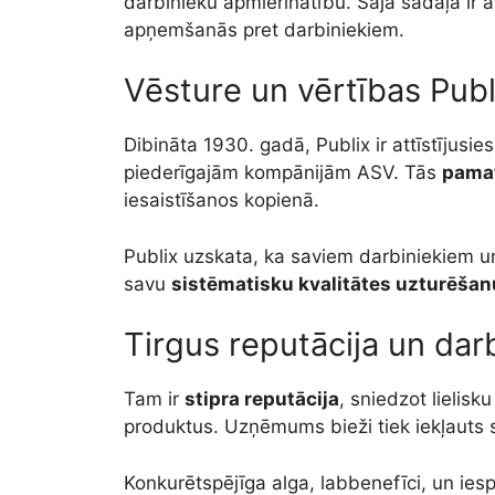
darbinieku apmierinātību. Šajā sadaļā ir ap
apņemšanās pret darbiniekiem.
Vēsture un vērtības Publ
Dibināta 1930. gadā, Publix ir attīstījusi
piederīgajām kompānijām ASV. Tās
pamat
iesaistīšanos kopienā.
Publix uzskata, ka saviem darbiniekiem un 
savu
sistēmatisku kvalitātes uzturēšan
Tirgus reputācija un dar
Tam ir
stipra reputācija
, sniedzot lielis
produktus. Uzņēmums bieži tiek iekļauts s
Konkurētspējīga alga, labbenefīci, un ies