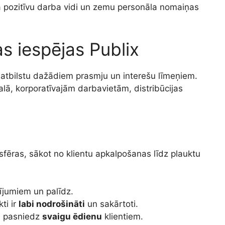
 pozitīvu darba vidi un zemu personāla nomaiņas
as iespējas Publix
 atbilstu dažādiem prasmju un interešu līmeņiem.
alā, korporatīvajām darbavietām, distribūcijas
fēras, sākot no klientu apkalpošanas līdz plauktu
rījumiem un palīdz.
ti ir
labi nodrošināti
un sakārtoti.
n pasniedz
svaigu ēdienu
klientiem.