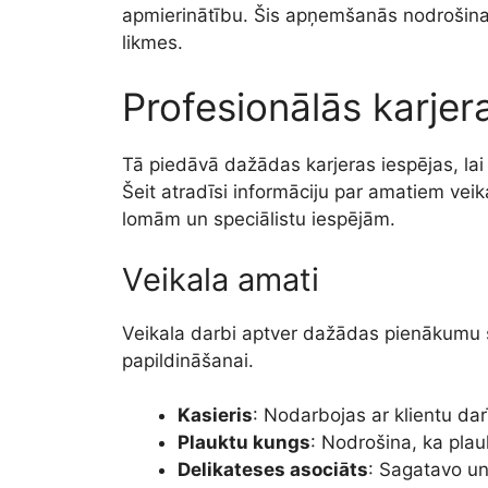
apmierinātību. Šis apņemšanās nodrošina
likmes.
Profesionālās karjer
Tā piedāvā dažādas karjeras iespējas, lai
Šeit atradīsi informāciju par amatiem veik
lomām un speciālistu iespējām.
Veikala amati
Veikala darbi aptver dažādas pienākumu s
papildināšanai.
Kasieris
: Nodarbojas ar klientu da
Plauktu kungs
: Nodrošina, ka plauk
Delikateses asociāts
: Sagatavo u