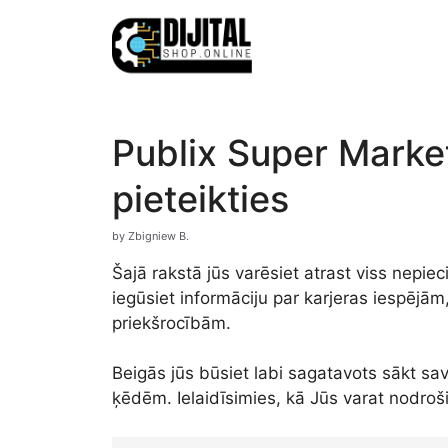
Skip
to
content
Publix Super Market
pieteikties
by
Zbigniew B.
Šajā rakstā jūs varēsiet atrast viss nepi
iegūsiet informāciju par karjeras iespējā
priekšrocībām.
Beigās jūs būsiet labi sagatavots sākt sa
ķēdēm. Ielaidīsimies, kā Jūs varat nodroš