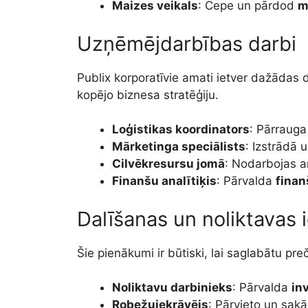
Maizes veikals
: Cepe un pārdod
m
Uzņēmējdarbības darbi
Publix korporatīvie amati ietver dažādas
kopējo biznesa stratēģiju.
Loģistikas koordinators
: Pārraug
Mārketinga speciālists
: Izstrādā 
Cilvēkresursu jomā
: Nodarbojas a
Finanšu analītiķis
: Pārvalda
finan
Dalīšanas un noliktavas 
Šie pienākumi ir būtiski, lai saglabātu pr
Noliktavu darbinieks
: Pārvalda
in
Robežuiekrāvējs
: Pārvieto un sak