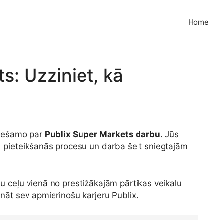
Home
s: Uzziniet, kā
eciešamo par
Publix Super Markets darbu
. Jūs
m, pieteikšanās procesu un darba šeit sniegtajām
vu ceļu vienā no prestižākajām pārtikas veikalu
ināt sev apmierinošu karjeru Publix.