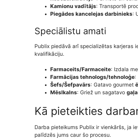
Kamionu vadītājs
: Transportē pr
Piegādes kancelejas darbinieks
: 
Speciālistu amati
Publix piedāvā arī specializētas karjera
kvalifikāciju.
Farmaceits/Farmaceite
: Izdala 
Farmācijas tehnologs/tehnoloģe
:
Šefs/Šefpavārs
: Gatavo gourmet
ē
Mēslkalns
: Griež un sagatavo
gaļa
Kā pieteikties darb
Darba pieteikums Publix ir vienkāršs, ja ie
palīdzēs jums caur šo procesu.