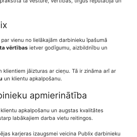
rakstīta tā vēsture, vērtības, tirgus reputācija un
ix
es par vienu no lielākajām darbinieku īpašumā
a vērtības
ietver godīgumu, aizbildnību un
klientiem jāizturas ar cieņu. Tā ir zināma arī ar
u
un klientu apkalpošanu.
binieku apmierinātība
ku klientu apkalpošanu un augstas kvalitātes
tarp labākajiem darba vietu reitingos.
pējas karjeras izaugsmei veicina Publix darbinieku