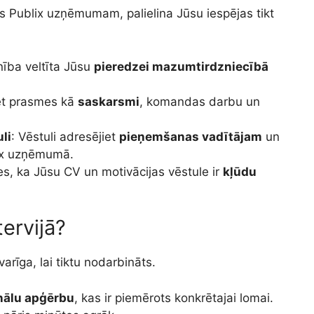
as Publix uzņēmumam, palielina Jūsu iespējas tikt
ība veltīta Jūsu
pieredzei mazumtirdzniecībā
iet prasmes kā
saskarsmi
, komandas darbu un
li
: Vēstuli adresējiet
pieņemšanas vadītājam
un
lix uzņēmumā.
ties, ka Jūsu CV un motivācijas vēstule ir
kļūdu
tervijā?
varīga, lai tiktu nodarbināts.
nālu apģērbu
, kas ir piemērots konkrētajai lomai.