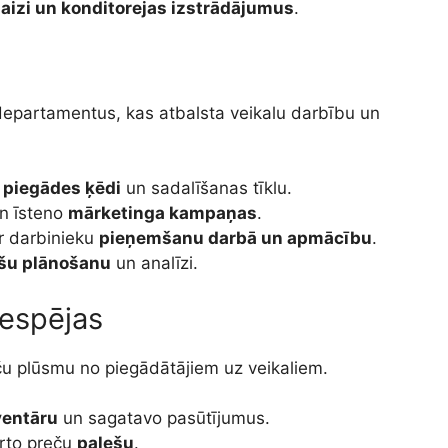
aizi un konditorejas izstrādājumus
.
 departamentus, kas atbalsta veikalu darbību un
a
piegādes ķēdi
un sadalīšanas tīklu.
un īsteno
mārketinga kampaņas
.
r darbinieku
pieņemšanu darbā un apmācību
.
šu plānošanu
un analīzi.
iespējas
eču plūsmu no piegādātājiem uz veikaliem.
ventāru
un sagatavo pasūtījumus.
ārto preču
palešu
.