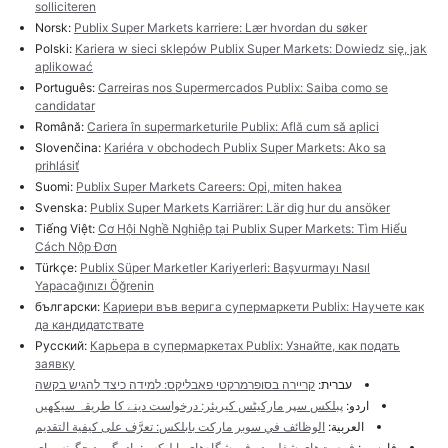
solliciteren
Norsk:
Publix Super Markets karriere: Lær hvordan du søker
Polski:
Kariera w sieci sklepów Publix Super Markets: Dowiedz się, jak
aplikować
Português:
Carreiras nos Supermercados Publix: Saiba como se
candidatar
Română:
Cariera în supermarketurile Publix: Află cum să aplici
Slovenčina:
Kariéra v obchodech Publix Super Markets: Ako sa
prihlásiť
Suomi:
Publix Super Markets Careers: Opi, miten hakea
Svenska:
Publix Super Markets Karriärer: Lär dig hur du ansöker
Tiếng Việt:
Cơ Hội Nghề Nghiệp tại Publix Super Markets: Tìm Hiểu
Cách Nộp Đơn
Türkçe:
Publix Süper Marketler Kariyerleri: Başvurmayı Nasıl
Yapacağınızı Öğrenin
български:
Кариери във верига супермаркети Publix: Научете как
да кандидатствате
Русский:
Карьера в супермаркетах Publix: Узнайте, как подать
заявку
עברית:
קריירה בסופרמרקטי פאבליקס: למידה כיצד להגיש בקשה
اردو:
پبلکس سپر مارکیٹس کیریئر: درخواست دینے کا طریقہ سیکھیں
العربية:
الوظائف في سوبر ماركت بابلكس: تعرَّف على كيفية التقديم
فارسی:
فرصت‌های شغلی در فروشگاه‌های پابلیکس: یاد بگیرید چگونه برای