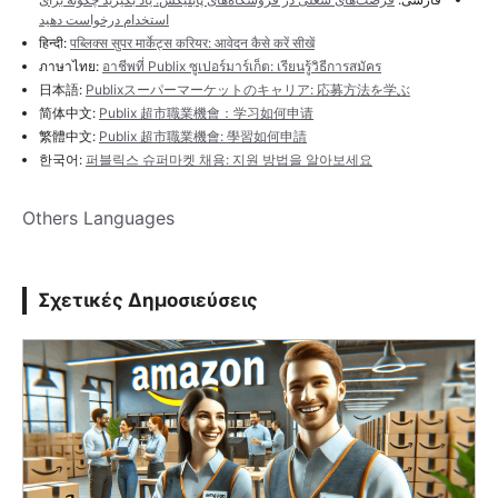
استخدام درخواست دهید
हिन्दी:
पब्लिक्स सुपर मार्केट्स करियर: आवेदन कैसे करें सीखें
ภาษาไทย:
อาชีพที่ Publix ซูเปอร์มาร์เก็ต: เรียนรู้วิธีการสมัคร
日本語:
Publixスーパーマーケットのキャリア: 応募方法を学ぶ
简体中文:
Publix 超市職業機會：学习如何申请
繁體中文:
Publix 超市職業機會: 學習如何申請
한국어:
퍼블릭스 슈퍼마켓 채용: 지원 방법을 알아보세요
Others Languages
Σχετικές Δημοσιεύσεις