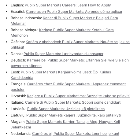
English:
Publix Super Markets Careers: Learn How to Apply
Español:
Carreras en Publix Super Markets: Aprende cómo aplicar
Bahasa Indonesia:
Karier di Publix Super Markets: Pelajari Cara
Melamar
Bahasa Melayu:
Kerjaya Publix Super Markets: Ketahui Cara
Memohon
Čeština:
Kariéra v obchodech Publix Super Markets: Naučte se, jak se
přihlásit
Dansk:
Publix Super Markets: Lær hvordan du ansøger
Deutsch:
Karriere bei Publix Super Markets: Erfahren Sie, wie Sie sich
bewerben können
Eesti:
Publix Super Markets Karjäärivõimalused: Õpi Kuidas
Kandideerida
Français:
Carrières chez Publix Super Markets : Apprenez comment
postuler
Hrvatski:
Karijere u Publix Super Marketima: Saznajte kako se prijaviti
Italiano:
Carriere di Publix Super Markets: Scopri come candidarti
Latviešu:
Publix Super Markets: Uzziniet, kā pieteikties
Lietuvių:
Publix Super Markets karjera: Sužinokite, kaip pritaikyti
Magyar:
Publix Super Markets Karrier: Tanulja Meg, Hogyan Kell
Jelentkezni
Nederlands:
Carrières bij Publix Super Markets: Leer hoe je kunt