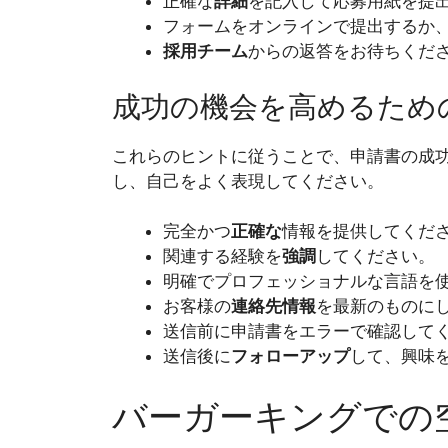
正確な
詳細
を記入して応募用紙を提
フォームをオンラインで提出するか
採用チーム
からの返答をお待ちくだ
成功の機会を高めるため
これらのヒントに従うことで、申請書の成
し、自己をよく表現してください。
完全かつ
正確な
情報を提供してくだ
関連する経験を
強調
してください。
明確でプロフェッショナルな言語を
お客様の
連絡先情報
を最新のものに
送信前に申請書をエラーで確認して
送信後に
フォローアップ
して、興味
バーガーキングでの