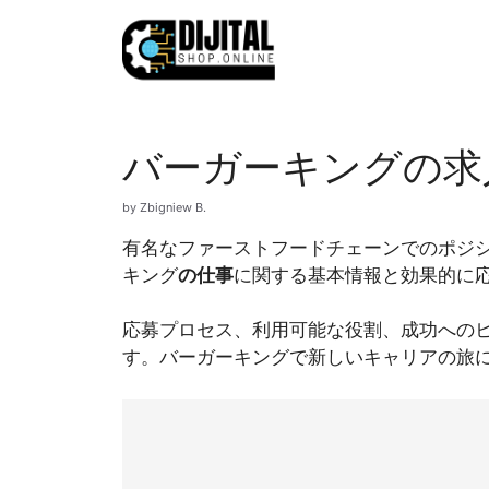
Skip
to
content
バーガーキングの求
by
Zbigniew B.
有名なファーストフードチェーンでのポジシ
キング
の仕事
に関する基本情報と効果的に
応募プロセス、利用可能な役割、成功への
す。バーガーキングで新しいキャリアの旅