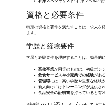
在庫スペシャリスト
: 在庫レベルの
資格と必要条件
特定の資格と要件を満たすことは、求人を
ます。
学歴と経験要件
学歴と経験要件を理解することは、効果的
高校卒業
か同等のものは、初級ポジ
飲食サービスや小売業での経験
があ
管理職
には、高い学歴や重要な経験
新人向けには
トレーニング
が提供さ
食品安全の
証明書
を持っていると有