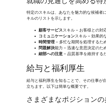
就職の見通しを高める特
特定のスキルは、あなたを魅力的な候補者
キルのリストを示します。
顧客サービス
スキル – お客様との対
コミュニケーション
スキル – 効果
時間管理
– 多忙な期間を処理するた
問題解決
能力 – 迅速な意思決定のた
細部への注意
– 品質基準を維持する
給与と福利厚生
給与と福利厚生を知ることで、その仕事が
立ちます。以下は簡単な概要です。
さまざまなポジションの