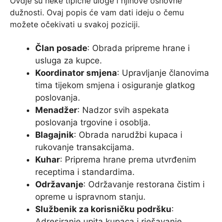
Ovdje su neke tipične uloge i njihove osnovne
dužnosti. Ovaj popis će vam dati ideju o čemu
možete očekivati u svakoj poziciji.
Član posade
: Obrada pripreme hrane i
usluga za kupce.
Koordinator smjena
: Upravljanje članovima
tima tijekom smjena i osiguranje glatkog
poslovanja.
Menadžer
: Nadzor svih aspekata
poslovanja trgovine i osoblja.
Blagajnik
: Obrada narudžbi kupaca i
rukovanje transakcijama.
Kuhar
: Priprema hrane prema utvrđenim
receptima i standardima.
Održavanje
: Održavanje restorana čistim i
opreme u ispravnom stanju.
Službenik za korisničku podršku
:
Adresiranje upita kupaca i rješavanje