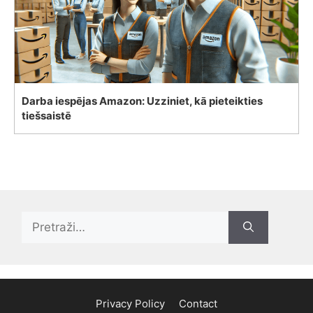
Darba iespējas Amazon: Uzziniet, kā pieteikties
tiešsaistē
Search
for:
Privacy Policy
Contact