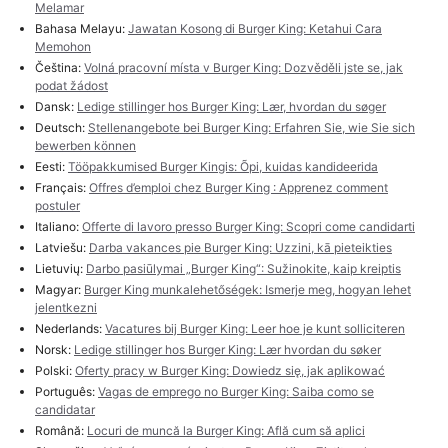
Melamar
Bahasa Melayu:
Jawatan Kosong di Burger King: Ketahui Cara
Memohon
Čeština:
Volná pracovní místa v Burger King: Dozvěděli jste se, jak
podat žádost
Dansk:
Ledige stillinger hos Burger King: Lær, hvordan du søger
Deutsch:
Stellenangebote bei Burger King: Erfahren Sie, wie Sie sich
bewerben können
Eesti:
Tööpakkumised Burger Kingis: Õpi, kuidas kandideerida
Français:
Offres d’emploi chez Burger King : Apprenez comment
postuler
Italiano:
Offerte di lavoro presso Burger King: Scopri come candidarti
Latviešu:
Darba vakances pie Burger King: Uzzini, kā pieteikties
Lietuvių:
Darbo pasiūlymai „Burger King“: Sužinokite, kaip kreiptis
Magyar:
Burger King munkalehetőségek: Ismerje meg, hogyan lehet
jelentkezni
Nederlands:
Vacatures bij Burger King: Leer hoe je kunt solliciteren
Norsk:
Ledige stillinger hos Burger King: Lær hvordan du søker
Polski:
Oferty pracy w Burger King: Dowiedz się, jak aplikować
Português:
Vagas de emprego no Burger King: Saiba como se
candidatar
Română:
Locuri de muncă la Burger King: Află cum să aplici