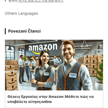
한국어:
버거킹 채용 공고: 지원 방법 배우기
Others Languages
Povezani Članci
Θέσεις Εργασίας στην Amazon: Μάθετε πώς να
υποβάλετε αίτηση online