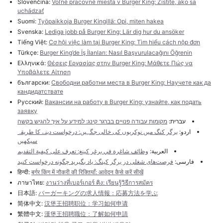
Slovenčina:
Voľné pracovné miesta v Burger King: Zistite, ako sa
uchádzať
Suomi:
Työpaikkoja Burger Kingillä: Opi, miten hakea
Svenska:
Lediga jobb på Burger King: Lär dig hur du ansöker
Tiếng Việt:
Cơ hội việc làm tại Burger King: Tìm hiểu cách nộp đơn
Türkçe:
Burger King’de İş İlanları: Nasıl Başvurulacağını Öğrenin
Ελληνικά:
Θέσεις Εργασίας στην Burger King: Μάθετε Πώς να
Υποβάλετε Αίτηση
български:
Свободни работни места в Burger King: Научете как да
кандидатствате
Русский:
Вакансии на работу в Burger King: узнайте, как подать
заявку
עברית:
מקומות עבודה פנויים בברגר קינג: למידע על איך להגיש בקשה
اردو:
برگر کنگ میں نوکریوں کی خالی جگہیں: درخواست دینے کا طریقہ
سیکھیں
العربية:
وظائف شاغرة في برغر كينغ: تعرف على كيفية التقديم
فارسی:
فرصت‌های شغلی در برگر کینگ: یاد بگیرید چگونه درخواست کنید
हिन्दी:
बर्गर किंग में नौकरी की रिक्तियाँ: आवेदन कैसे करें सीखें
ภาษาไทย:
งานว่างที่เบอร์เกอร์ คิง: เรียนรู้วิธีการสมัคร
日本語:
バーガーキングの求人情報：応募方法を学ぶ
简体中文:
汉堡王招聘职位：学习如何申请
繁體中文:
漢堡王招聘職位：了解如何申請