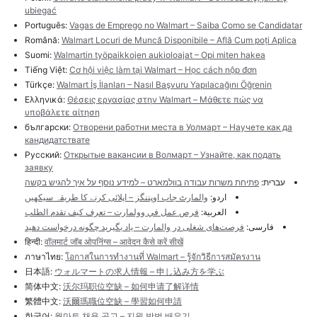
ubiegać
Português:
Vagas de Emprego no Walmart – Saiba Como se Candidatar
Română:
Walmart Locuri de Muncă Disponibile – Află Cum poți Aplica
Suomi:
Walmartin työpaikkojen aukioloajat – Opi miten hakea
Tiếng Việt:
Cơ hội việc làm tại Walmart – Học cách nộp đơn
Türkçe:
Walmart İş İlanları – Nasıl Başvuru Yapılacağını Öğrenin
Ελληνικά:
Θέσεις εργασίας στην Walmart – Μάθετε πώς να
υποβάλετε αίτηση
български:
Отворени работни места в Уолмарт – Научете как да
кандидатствате
Русский:
Открытые вакансии в Волмарт – Узнайте, как подать
заявку
עברית:
פתיחת משרות עבודה בוולמארט – למידע נוסף על איך להגיש בקשה
اردو:
والمارٹ جاب اوپننگز – اپلائی کرنے کا طریقہ سیکھیں
العربية:
فرص عمل في وولمارت – تعرف كيف تقدم الطلب
فارسی:
فرصت‌های شغلی در والمارت – یاد بگیرید چگونه درخواست دهید
हिन्दी:
वॉलमार्ट जॉब ओपनिंग्स – आवेदन कैसे करें सीखें
ภาษาไทย:
โอกาสในการทำงานที่ Walmart – รู้จักวิธีการสมัครงาน
日本語:
ウォルマートの求人情報 – 申し込み方を学ぶ
简体中文:
沃尔玛职位空缺 – 如何申请了解详情
繁體中文:
沃爾瑪職位空缺 – 學習如何申請
한국어:
월마트 채용 공고 – 지원 방법 배우기