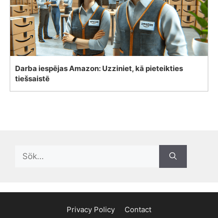
Darba iespējas Amazon: Uzziniet, kā pieteikties
tiešsaistē
Search
for:
Privacy Policy
Contact