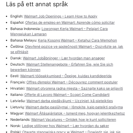
Läs på ett annat språk
English:
Walmart Job Openings – Learn How to Apply
Español:
Ofertas de empleo en Walmart: Aprende cómo solicitar
Bahasa Indonesia:
Lowongan Kerja Walmart – Pelajari Cara
Mengajukan Lamaran
Bahasa Melayu:
Kerja Kosong Walmart – Ketahui Cara Memohon
Čeština:
Otevřené pozice ve společnosti Walmart – Dozvězte se, jak
se přihlásit
Dansk:
Walmart Jobåbninger – Lær hvordan man ansøger
Deutsch:
Walmart Stellenangebote – Erfahren Sie, wie Sie sich
bewerben können
Eesti:
Walmarti tööpakkumised – Õppige, kuidas kandideerida
Français:
Offres d’emploi Walmart – Découvrez comment postuler
Hrvatski:
Walmart otvorena radna mjesta – Saznajte kako se prijaviti
Italiano:
Offerte di Lavoro Walmart – Scopri Come Candidarti
Latviešu:
Walmart darba piedāvājumi – Uzziniet, kā pieteikties
Lietuvių:
Walmart darbo pasiūlymai – Išmokite, kaip pateikti prašymą
Magyar:
Walmart Állásajánlatok – Ismerd meg, hogyan jelentkezhetsz
Nederlands:
Walmart Vacatures – Ontdek hoe je kunt solliciteren
Norsk:
Ledige stillinger hos Walmart – Lær hvordan du søker
Polski:
Otwarte stanowiska pracy w Walmart – Dowiedz się, jak się