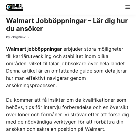
Skip
Me
to
content
Walmart Jobböppningar – Lär dig hur
du ansöker
by
Zbigniew B.
Walmart jobböppningar
erbjuder stora möjligheter
till karriärutveckling och stabilitet inom olika
områden, vilket tilltalar jobbsökare över hela landet.
Denna artikel är en omfattande guide som detaljerar
hur man effektivt navigerar genom
ansökningsprocessen.
Du kommer att få insikter om de kvalifikationer som
behövs, tips för intervju förberedelse och en översikt
över löner och förmåner. Vi strävar efter att förse dig
med de nödvändiga verktygen för att förbättra din
ansökan och säkra en position på Walmart.