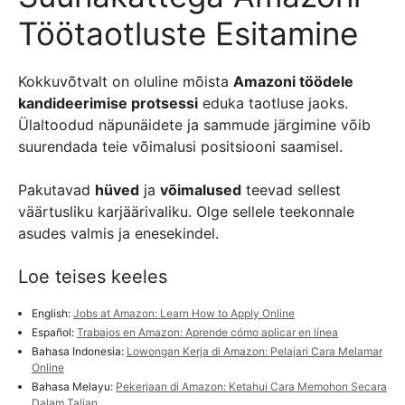
Töötaotluste Esitamine
Kokkuvõtvalt on oluline mõista
Amazoni töödele
kandideerimise protsessi
eduka taotluse jaoks.
Ülaltoodud näpunäidete ja sammude järgimine võib
suurendada teie võimalusi positsiooni saamisel.
Pakutavad
hüved
ja
võimalused
teevad sellest
väärtusliku karjäärivaliku. Olge sellele teekonnale
asudes valmis ja enesekindel.
Loe teises keeles
English:
Jobs at Amazon: Learn How to Apply Online
Español:
Trabajos en Amazon: Aprende cómo aplicar en línea
Bahasa Indonesia:
Lowongan Kerja di Amazon: Pelajari Cara Melamar
Online
Bahasa Melayu:
Pekerjaan di Amazon: Ketahui Cara Memohon Secara
Dalam Talian