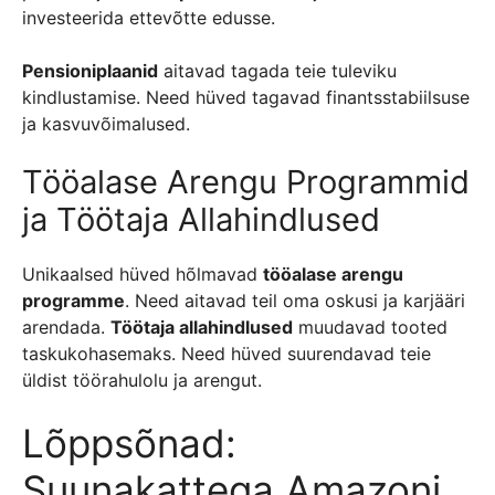
investeerida ettevõtte edusse.
Pensioniplaanid
aitavad tagada teie tuleviku
kindlustamise. Need hüved tagavad finantsstabiilsuse
ja kasvuvõimalused.
Tööalase Arengu Programmid
ja Töötaja Allahindlused
Unikaalsed hüved hõlmavad
tööalase arengu
programme
. Need aitavad teil oma oskusi ja karjääri
arendada.
Töötaja allahindlused
muudavad tooted
taskukohasemaks. Need hüved suurendavad teie
üldist töörahulolu ja arengut.
Lõppsõnad:
Suunakattega Amazoni