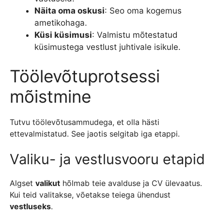
Näita oma oskusi
: Seo oma kogemus
ametikohaga.
Küsi küsimusi
: Valmistu mõtestatud
küsimustega vestlust juhtivale isikule.
Töölevõtuprotsessi
mõistmine
Tutvu töölevõtusammudega, et olla hästi
ettevalmistatud. See jaotis selgitab iga etappi.
Valiku- ja vestlusvooru etapid
Algset
valikut
hõlmab teie avalduse ja CV ülevaatus.
Kui teid valitakse, võetakse teiega ühendust
vestluseks
.