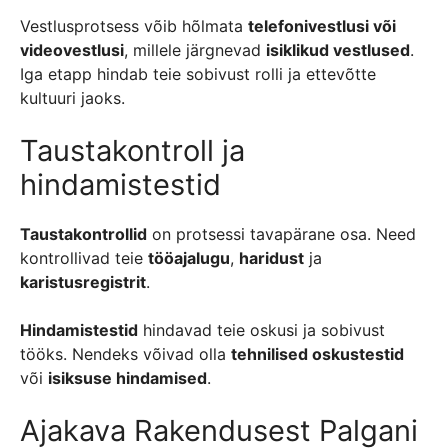
Vestlusprotsess võib hõlmata
telefonivestlusi või
videovestlusi
, millele järgnevad
isiklikud vestlused
.
Iga etapp hindab teie sobivust rolli ja ettevõtte
kultuuri jaoks.
Taustakontroll ja
hindamistestid
Taustakontrollid
on protsessi tavapärane osa. Need
kontrollivad teie
tööajalugu
,
haridust
ja
karistusregistrit
.
Hindamistestid
hindavad teie oskusi ja sobivust
tööks. Nendeks võivad olla
tehnilised oskustestid
või
isiksuse hindamised
.
Ajakava Rakendusest Palgani