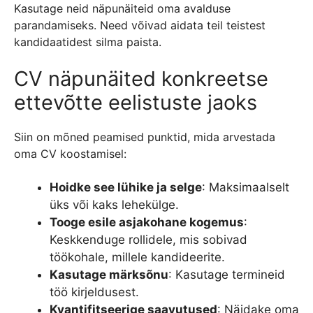
Kasutage neid näpunäiteid oma avalduse
parandamiseks. Need võivad aidata teil teistest
kandidaatidest silma paista.
CV näpunäited konkreetse
ettevõtte eelistuste jaoks
Siin on mõned peamised punktid, mida arvestada
oma CV koostamisel:
Hoidke see lühike ja selge
: Maksimaalselt
üks või kaks lehekülge.
Tooge esile asjakohane kogemus
:
Keskkenduge rollidele, mis sobivad
töökohale, millele kandideerite.
Kasutage märksõnu
: Kasutage termineid
töö kirjeldusest.
Kvantifitseerige saavutused
: Näidake oma