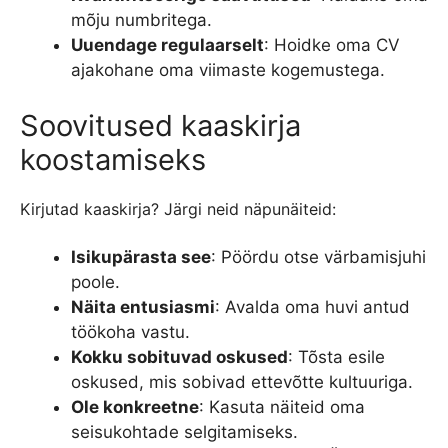
mõju numbritega.
Uuendage regulaarselt
: Hoidke oma CV
ajakohane oma viimaste kogemustega.
Soovitused kaaskirja
koostamiseks
Kirjutad kaaskirja? Järgi neid näpunäiteid:
Isikupärasta see
: Pöördu otse värbamisjuhi
poole.
Näita entusiasmi
: Avalda oma huvi antud
töökoha vastu.
Kokku sobituvad oskused
: Tõsta esile
oskused, mis sobivad ettevõtte kultuuriga.
Ole konkreetne
: Kasuta näiteid oma
seisukohtade selgitamiseks.