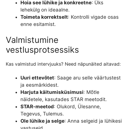
Hoia see lühike ja konkreetne
: Üks
lehekülg on ideaalne.
Toimeta korrektselt
: Kontrolli vigade osas
enne esitamist.
Valmistumine
vestlusprotsessiks
Kas valmistud intervjuuks? Need näpunäited aitavad:
Uuri ettevõtet
: Saage aru selle väärtustest
ja eesmärkidest.
Harjuta käitumisküsimusi
: Mõtle
näidetele, kasutades STAR meetodit.
STAR-meetod
: Olukord, Ülesanne,
Tegevus, Tulemus.
Ole lühike ja selge
: Anna selgeid ja lühikesi
vastuseid.