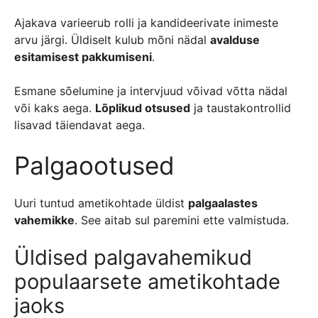
Ajakava varieerub rolli ja kandideerivate inimeste
arvu järgi. Üldiselt kulub mõni nädal
avalduse
esitamisest pakkumiseni
.
Esmane sõelumine ja intervjuud võivad võtta nädal
või kaks aega.
Lõplikud otsused
ja taustakontrollid
lisavad täiendavat aega.
Palgaootused
Uuri tuntud ametikohtade üldist
palgaalastes
vahemikke
. See aitab sul paremini ette valmistuda.
Üldised palgavahemikud
populaarsete ametikohtade
jaoks