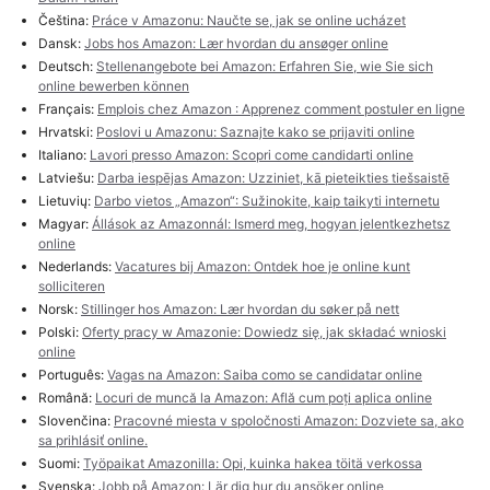
Čeština:
Práce v Amazonu: Naučte se, jak se online ucházet
Dansk:
Jobs hos Amazon: Lær hvordan du ansøger online
Deutsch:
Stellenangebote bei Amazon: Erfahren Sie, wie Sie sich
online bewerben können
Français:
Emplois chez Amazon : Apprenez comment postuler en ligne
Hrvatski:
Poslovi u Amazonu: Saznajte kako se prijaviti online
Italiano:
Lavori presso Amazon: Scopri come candidarti online
Latviešu:
Darba iespējas Amazon: Uzziniet, kā pieteikties tiešsaistē
Lietuvių:
Darbo vietos „Amazon“: Sužinokite, kaip taikyti internetu
Magyar:
Állások az Amazonnál: Ismerd meg, hogyan jelentkezhetsz
online
Nederlands:
Vacatures bij Amazon: Ontdek hoe je online kunt
solliciteren
Norsk:
Stillinger hos Amazon: Lær hvordan du søker på nett
Polski:
Oferty pracy w Amazonie: Dowiedz się, jak składać wnioski
online
Português:
Vagas na Amazon: Saiba como se candidatar online
Română:
Locuri de muncă la Amazon: Află cum poți aplica online
Slovenčina:
Pracovné miesta v spoločnosti Amazon: Dozviete sa, ako
sa prihlásiť online.
Suomi:
Työpaikat Amazonilla: Opi, kuinka hakea töitä verkossa
Svenska:
Jobb på Amazon: Lär dig hur du ansöker online