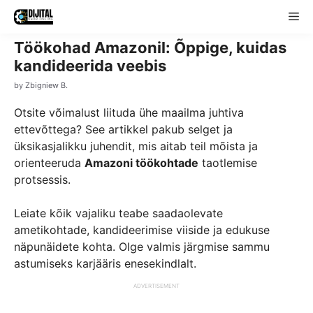
Skip
Me
to
content
Töökohad Amazonil: Õppige, kuidas
kandideerida veebis
by
Zbigniew B.
Otsite võimalust liituda ühe maailma juhtiva
ettevõttega? See artikkel pakub selget ja
üksikasjalikku juhendit, mis aitab teil mõista ja
orienteeruda
Amazoni töökohtade
taotlemise
protsessis.
Leiate kõik vajaliku teabe saadaolevate
ametikohtade, kandideerimise viiside ja edukuse
näpunäidete kohta. Olge valmis järgmise sammu
astumiseks karjääris enesekindlalt.
ADVERTISEMENT