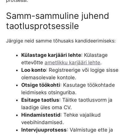
protsessi.
Samm-sammuline juhend
taotlusprotsessile
Järgige neid samme tõhusaks kandideerimiseks:
Külastage karjääri lehte
: Külastage
ettevõtte
ametlikku karjääri lehte
.
Loo konto
: Registreerige või logige sisse
olemasolevale kontole.
Otsige töökohti
: Kasutage töökohtade
leidmiseks otsinguriba.
Esitage taotlus
: Täitke taotlusvorm ja
laadige üles oma CV.
Hindamistestid
: Tehke vajalikud
veebihindamised.
Intervjuuprotsess
: Valmistuge ette ja