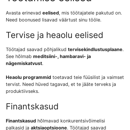
Avasta erinevad
eelised
, mis töötajatele pakutud on.
Need boonused lisavad väärtust sinu tööle.
Tervise ja heaolu eelised
Töötajad saavad põhjalikud
tervisekindlustusplaane
.
See hõlmab
meditsiini-, hambaravi- ja
nägemiskatvust
.
Heaolu programmid
toetavad teie füüsilist ja vaimset
tervist. Need hüved tagavad, et te jääte terveks ja
produktiivseks.
Finantskasud
Finantskasud
hõlmavad konkurentsivõimelisi
palkasid ja
aktsiaoptsioone
. Töötajad saavad