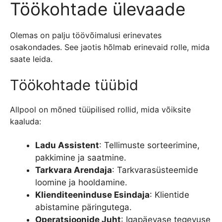
Töökohtade ülevaade
Olemas on palju töövõimalusi erinevates
osakondades. See jaotis hõlmab erinevaid rolle, mida
saate leida.
Töökohtade tüübid
Allpool on mõned tüüpilised rollid, mida võiksite
kaaluda:
Ladu Assistent
: Tellimuste sorteerimine,
pakkimine ja saatmine.
Tarkvara Arendaja
: Tarkvarasüsteemide
loomine ja hooldamine.
Klienditeeninduse Esindaja
: Klientide
abistamine päringutega.
Operatsioonide Juht
: Igapäevase tegevuse