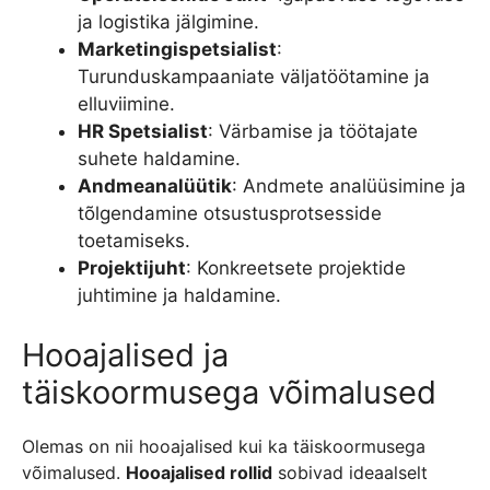
ja logistika jälgimine.
Marketingispetsialist
:
Turunduskampaaniate väljatöötamine ja
elluviimine.
HR Spetsialist
: Värbamise ja töötajate
suhete haldamine.
Andmeanalüütik
: Andmete analüüsimine ja
tõlgendamine otsustusprotsesside
toetamiseks.
Projektijuht
: Konkreetsete projektide
juhtimine ja haldamine.
Hooajalised ja
täiskoormusega võimalused
Olemas on nii hooajalised kui ka täiskoormusega
võimalused.
Hooajalised rollid
sobivad ideaalselt