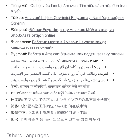
Tiếng Việt:
Cơ hội việc làm tại Amazon: Tìm hiểu cách nộp đơn trực
tuyến
Türkçe:
Amazon’da İşler: Çevrimiçi Başvurmayı Nasıl Yapacağınızı
Öğrenin
Ελληνικά:
Θέσεις Εργασίας στην Amazon: Μάθετε πώς να
υποβάλετε αίτηση online
български:
Работни места в Амазон: Научете как да
кандидатствате онлайн
Русский:
Работа в Amazon: Узнайте, как подать заявку онлайн
עברית:
משרות ב-אמזון: למד איך להגיש בקשה באינטרנט
اردو:
اے میزن پر کام: آن لائن درخواست دینے کا طریقہ جانیں
العربية:
وظائف في أمازون: تعرّف على كيفية التقديم عبر الإنترنت
فارسی:
شغل‌ها در آمازون: یاد بگیرید چگونه آنلاین درخواست دهید
हिन्दी:
अमेज़ॅन पर नौकरियाँ: ऑनलाइन आवेदन कैसे करें सीखें
ภาษาไทย:
งานที่อเมซอน: เรียนรู้วิธีสมัครงานออนไลน์
日本語:
アマゾンでの求人: オンラインでの応募方法を学ぼう
简体中文:
亚马逊工作岗位：学习如何在线申请
繁體中文:
亞馬遜工作機會：瞭解如何線上申請
한국어:
아마존 채용: 온라인으로 지원하는 방법 배우기
Others Languages