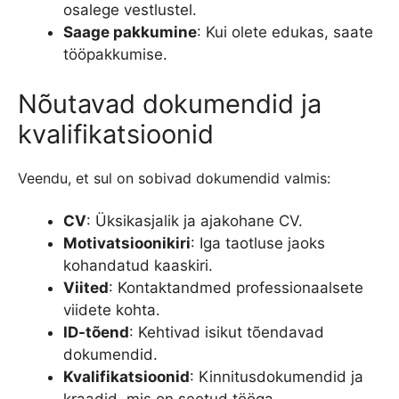
osalege vestlustel.
Saage pakkumine
: Kui olete edukas, saate
tööpakkumise.
Nõutavad dokumendid ja
kvalifikatsioonid
Veendu, et sul on sobivad dokumendid valmis:
CV
: Üksikasjalik ja ajakohane CV.
Motivatsioonikiri
: Iga taotluse jaoks
kohandatud kaaskiri.
Viited
: Kontaktandmed professionaalsete
viidete kohta.
ID-tõend
: Kehtivad isikut tõendavad
dokumendid.
Kvalifikatsioonid
: Kinnitusdokumendid ja
kraadid, mis on seotud tööga.