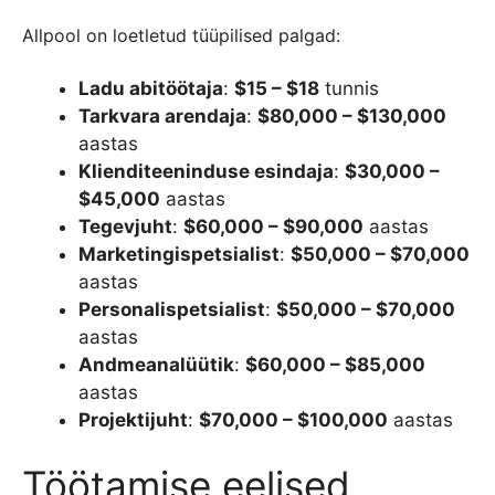
Allpool on loetletud tüüpilised palgad:
Ladu abitöötaja
:
$15 – $18
tunnis
Tarkvara arendaja
:
$80,000 – $130,000
aastas
Klienditeeninduse esindaja
:
$30,000 –
$45,000
aastas
Tegevjuht
:
$60,000 – $90,000
aastas
Marketingispetsialist
:
$50,000 – $70,000
aastas
Personalispetsialist
:
$50,000 – $70,000
aastas
Andmeanalüütik
:
$60,000 – $85,000
aastas
Projektijuht
:
$70,000 – $100,000
aastas
Töötamise eelised