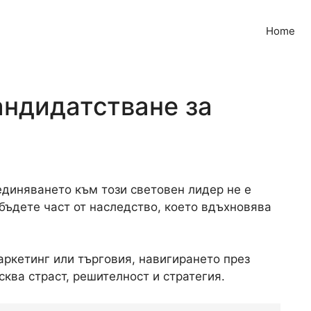
Home
Кандидатстване за
единяването към този световен лидер не е
 бъдете част от наследство, което вдъхновява
аркетинг или търговия, навигирането през
сква страст, решителност и стратегия.