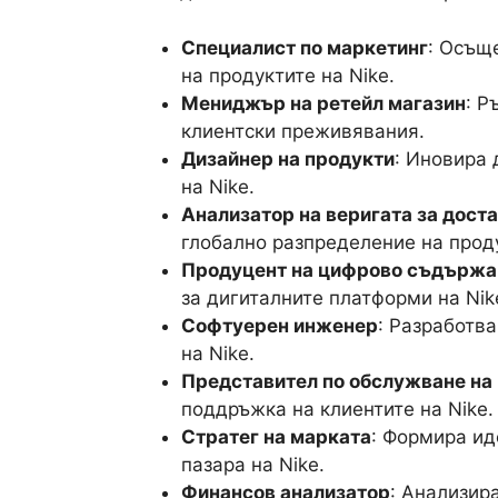
Специалист по маркетинг
: Осъщ
на продуктите на Nike.
Мениджър на ретейл магазин
: Р
клиентски преживявания.
Дизайнер на продукти
: Иновира 
на Nike.
Анализатор на веригата за дост
глобално разпределение на прод
Продуцент на цифрово съдържа
за дигиталните платформи на Nik
Софтуерен инженер
: Разработв
на Nike.
Представител по обслужване на
поддръжка на клиентите на Nike.
Стратег на марката
: Формира ид
пазара на Nike.
Финансов анализатор
: Анализир