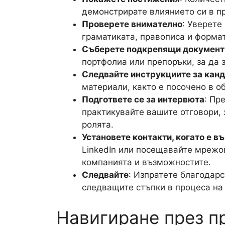
демонстрирате влиянието си в п
Проверете внимателно
: Уверете
граматиката, правописа и форма
Съберете подкрепящи документ
портфолиа или препоръки, за да 
Следвайте инструкциите за кан
материали, както е посочено в об
Подгответе се за интервюта
: Пр
практикувайте вашите отговори, 
ролята.
Установете контакти, когато е 
LinkedIn или посещавайте мрежов
компанията и възможностите.
Следвайте
: Изпратете благодар
следващите стъпки в процеса на
Навигиране през п