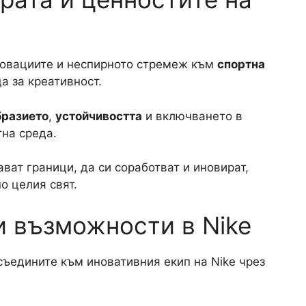
иновациите и неспирното стремеж към
спортна
а за креативност.
бразието
,
устойчивостта
и включването в
на среда.
ват граници, да си соработват и иновират,
о целия свят.
и възможности в Nike
ъедините към иновативния екип на Nike чрез