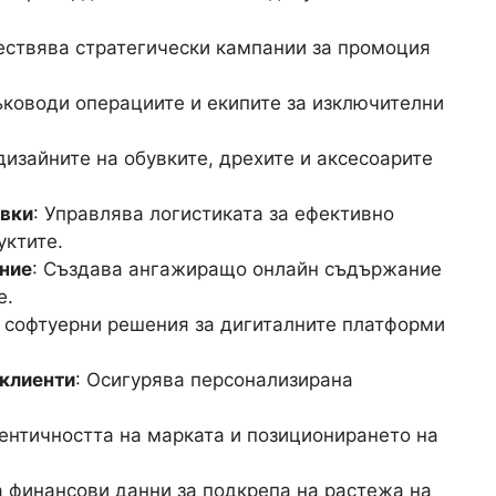
ествява стратегически кампании за промоция
ъководи операциите и екипите за изключителни
дизайните на обувките, дрехите и аксесоарите
авки
: Управлява логистиката за ефективно
уктите.
ние
: Създава ангажиращо онлайн съдържание
e.
а софтуерни решения за дигиталните платформи
 клиенти
: Осигурява персонализирана
ентичността на марката и позиционирането на
а финансови данни за подкрепа на растежа на