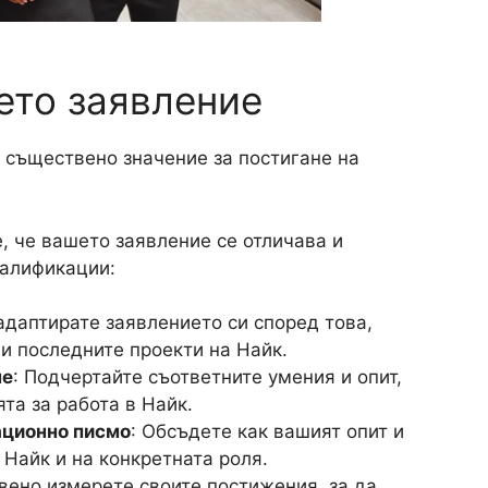
ето заявление
т съществено значение за постигане на
е, че вашето заявление се отличава и
валификации:
 адаптирате заявлението си според това,
 и последните проекти на Найк.
ме
: Подчертайте съответните умения и опит,
та за работа в Найк.
ационно писмо
: Обсъдете как вашият опит и
 Найк и на конкретната роля.
твено измерете своите постижения, за да