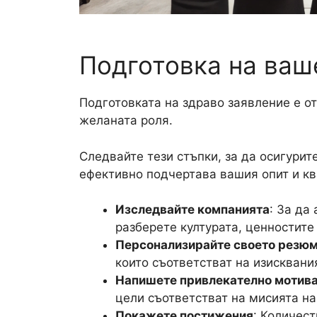
Подготовка на ваш
Подготовката на здраво заявление е о
желаната роля.
Следвайте тези стъпки, за да осигурит
ефективно подчертава вашия опит и к
Изследвайте компанията
: За да
разберете културата, ценностите
Персонализирайте своето резю
които съответстват на изисквания
Напишете привлекателно мотив
цели съответстват на мисията на
Покажете постижения
: Количес