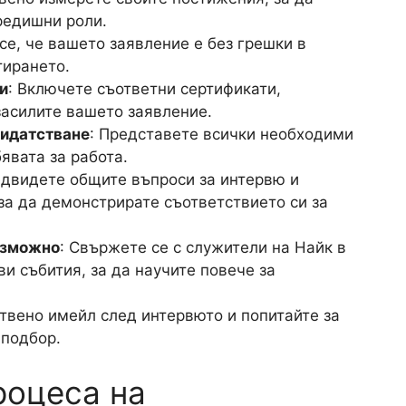
редишни роли.
 се, че вашето заявление е без грешки в
тирането.
и
: Включете съответни сертификати,
засилите вашето заявление.
дидатстване
: Представете всички необходими
явата за работа.
едвидете общите въпроси за интервю и
за да демонстрирате съответствието си за
възможно
: Свържете се с служители на Найк в
и събития, за да научите повече за
ствено имейл след интервюто и попитайте за
 подбор.
роцеса на