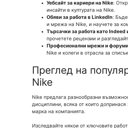
Уебсайт за кариери на Nike
: Отк
инсайти в културата на Nike.
Обяви за работа в LinkedIn
: Бъд
и мрежа на Nike, и научете за ко
Търсачки за работа като Indeed 
прочетете рецензии и разгледайт
Професионални мрежи и форуми
Nike и колеги в отрасла за списъ
Преглед на популя
Nike
Nike предлага разнообразни възможнос
дисциплини, всяка от които допринася 
марка на компанията.
Изследвайте някои от ключовите работн