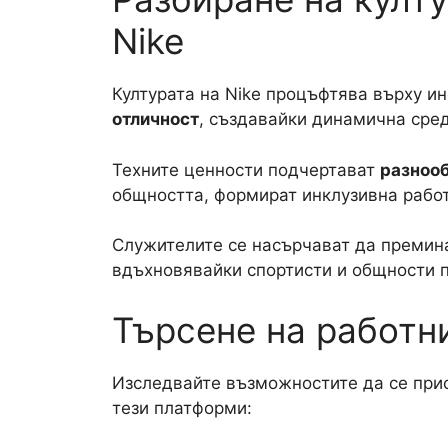
Nike
Културата на Nike процъфтява върху 
отличност
, създавайки динамична сред
Техните ценности подчертават
разноо
общността, формират инклузивна работ
Служителите се насърчават да премина
вдъхновявайки спортисти и общности п
Търсене на работн
Изследвайте възможностите да се прис
тези платформи: